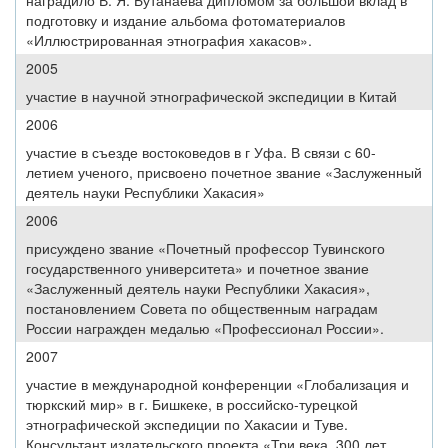
наградило В. Я. Бутанаева дипломом за большой вклад в
подготовку и издание альбома фотоматериалов
«Иллюстрированная этнография хакасов».
2005
участие в научной этнографической экспедиции в Китай
2006
участие в съезде востоковедов в г Уфа. В связи с 60-
летием ученого, присвоено почетное звание «Заслуженный
деятель науки Республики Хакасия»
2006
присуждено звание «Почетный профессор Тувинского
государственного университета» и почетное звание
«Заслуженный деятель науки Республики Хакасия»,
постановлением Совета по общественным наградам
России награжден медалью «Профессионал России».
2007
участие в международной конференции «Глобализация и
тюркский мир» в г. Бишкеке, в российско-турецкой
этнографической экспедиции по Хакасии и Туве.
Консультант издательского проекта «Три века. 300 лет