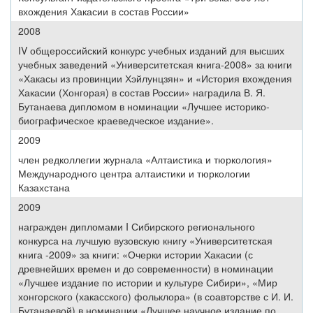
вхождения Хакасии в состав России»
2008
IV общероссийский конкурс учебных изданий для высших
учебных заведений «Университетская книга-2008» за книги
«Хакасы из провинции Хэйлунцзян» и «История вхождения
Хакасии (Хонгорая) в состав России» наградила В. Я.
Бутанаева дипломом в номинации «Лучшее историко-
биографическое краеведческое издание».
2009
член редколлегии журнала «Алтаистика и тюркология»
Международного центра алтаистики и тюркологии
Казахстана
2009
награжден дипломами I Сибирского регионального
конкурса на лучшую вузовскую книгу «Университетская
книга -2009» за книги: «Очерки истории Хакасии (с
древнейших времен и до современности) в номинации
«Лучшее издание по истории и культуре Сибири», «Мир
хонгорского (хакасского) фольклора» (в соавторстве с И. И.
Бутанаевой) в номинации «Лучшее научное издание по