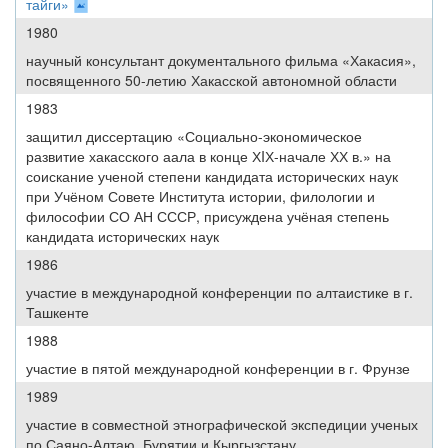
тайги»
1980
научный консультант документального фильма «Хакасия»,
посвященного 50-летию Хакасской автономной области
1983
защитил диссертацию «Социально-экономическое
развитие хакасского аала в конце ХIХ-начале ХХ в.» на
соискание ученой степени кандидата исторических наук
при Учёном Совете Института истории, филологии и
философии СО АН СССР, присуждена учёная степень
кандидата исторических наук
1986
участие в международной конференции по алтаистике в г.
Ташкенте
1988
участие в пятой международной конференции в г. Фрунзе
1989
участие в совместной этнографической экспедиции ученых
по Саяно-Алтаю, Бурятии и Кыргызстану