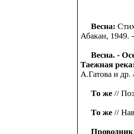
Весна:
Стих
Абакан, 1949. -
Весна. - Ос
Таежная река
А.Гатова и др. 
То же
// Поэ
То же
// Нав
Проводник