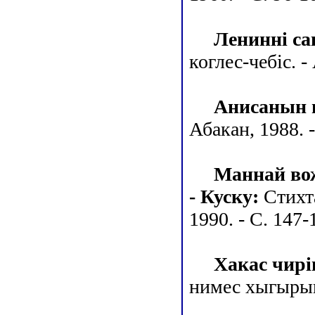
Лениннi са
коглес-чебiс. -
Анисанын 
Абакан, 1988. -
Маннай вож
- Куску:
Стихта
1990. - С. 147-
Хакас чирiн
нимес хыгырыг: 