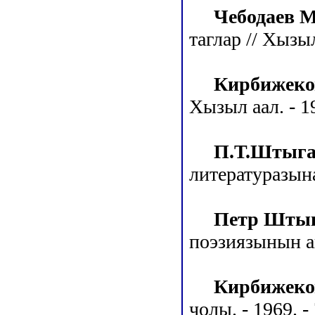
Чебодаев М
таглар // Хызыл
Кирбижеко
Хызыл аал. - 19
П.Т.Штыга
литературазынар
Петр Шты
поэзиязынын ан
Кирбижеко
чолы. - 1969. - 