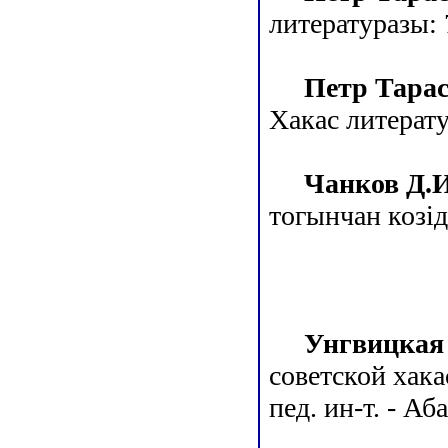
литературазы: 7
Петр Тара
Хакас литератур
Чанков Д.И
тогынчан козiдi
Унгвицкая
советской хакас
пед. ин-т. - Аб