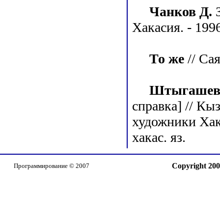
Чанков Д.
З
Хакасия. - 1996
То же
// Сая
Штыгашев П
справка] // Кы
художники Хакас
хакас. яз.
Copyright 20
Программирование © 2007