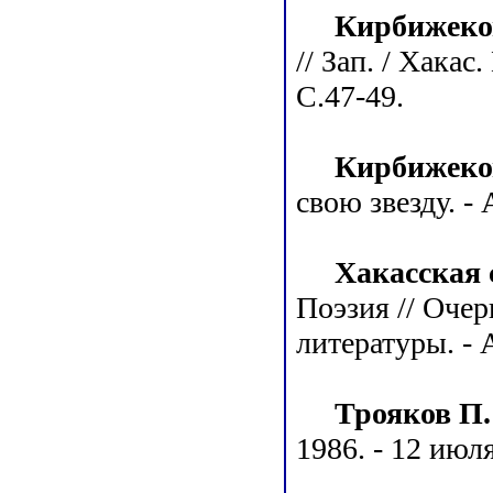
Кирбижеко
// Зап. / Хакас
С.47-49.
Кирбижеко
свою звезду. - 
Хакасская с
Поэзия // Очер
литературы. - А
Трояков П.
1986. - 12 июля