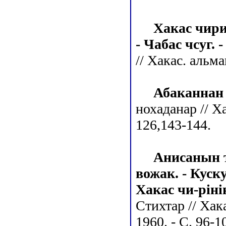
Хакас чирин
- Чабас чсуг. 
// Хакас. альма
Абаканнан 
нохаданар // Х
126,143-144.
Анисанын т
вожак. - Куску
Хакас чи-рiнiн
Стихтар // Хак
1960. - С. 96-1