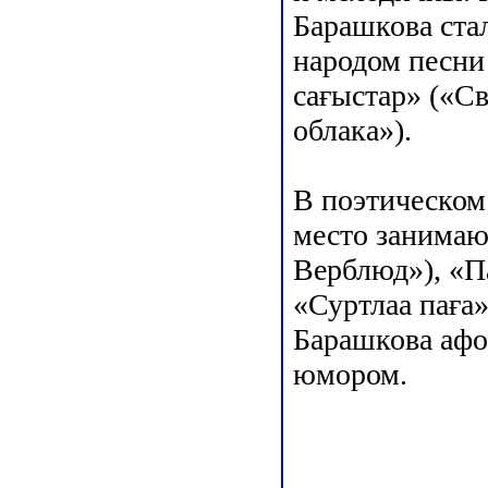
Барашкова ста
народом песни
сағыстар» («С
облака»).
В поэтическом
место занимаю
Верблюд»), «П
«Суртлаа паға»
Барашкова афо
юмором.