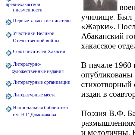
древнехакасской
вое
письменности
училище. Был 
Первые хакасские писатели
«Жарки». Посл
Участники Великой
Абаканский го
Отечественной войны
хакасское отде
Союз писателей Хакасии
В начале 1960 
Литературно-
художественные издания
опубликованы 
стихотворный 
Литературные организации
издан в соавто
Литературные места
Национальная библиотека
Поэзия В.Ф. Б
им. Н.Г. Доможакова
размышлениями
и мелодичны. 