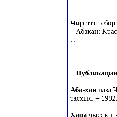
Чир
ээзi: сбор
– Абакан: Красн
с.
Публикации 
Аба-хан
паза Ч
тасхыл. – 1982.
Хара
чыс: кип-