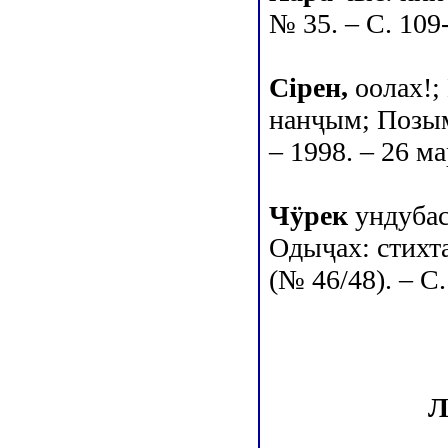
№ 35. – С. 109
Сiрен,
оолах!;
нанҷым; Позымн
– 1998. – 26 ма
Чӱрек
ундубас
Одыҷах: стихта
(№ 46/48). – С.
Л