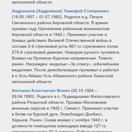
автономной области.
Андрианов (Андриянов) Тимофей Степанович
(19.05.1907 – 01.07.1982). Родился в д. Пичуги
Свечинского района Кировской области. В армию
призван году Оричевским районным военкоматом
Кировской области в 1942 г. Принимал участие в
боевых действиях Великой Отечественной войны в
составе 2-й стрелковой роты 967-го стрелкового полка
273-й стрелковой дивизии. Наводчик ручного пулемета.
Воевал на Орловско-Курском направлении. Тяжело
ранен. Награжден: медалью «За отвагу», юбилейными
медалями. После демобилизации проживал и работал
в п.Усть-Абакан Усть-Абаканского района Хакасской
автономной области
Антошин Константин Фокич
(02.10.1924 –
29.04.1990). Родился в п. Подкидышево Милославского
района Рязанской области. Призван Московским
военным округом в 1942 г. Связист. Принимал участие
в битве на Курской дуге. Освобождал Донбасс,
Харьков. Ранен. Снова воевал с ноября 1943 г. в
должности помощника командира взвода 127-го
стрелкового полка 33-й дивизии. Победу встретил в