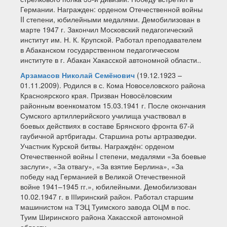
Германии. Награжден: орденом Отечественной войны
II степени, юбилейными медалями. Демобилизован в
марте 1947 г. Закончил Московский педагогический
институт им. Н. К. Крупской. Работал преподавателем
в Абаканском государственном педагогическом
институте в г. Абакан Хакасской автономной области..
Арзамасов Николай Семёнович
(19.12.1923 –
01.11.2009). Родился в с. Кома Новоселовского района
Красноярского края. Призван Новосёловским
районным военкоматом 15.03.1941 г. После окончания
Сумского артиллерийского училища участвовал в
боевых действиях в составе Брянского фронта 67-й
гаубичной артбригады. Старшина роты артразведки.
Участник Курской битвы. Награждён: орденом
Отечественной войны I степени, медалями «За боевые
заслуги», «За отвагу», «За взятие Берлина», «За
победу над Германией в Великой Отечественной
войне 1941–1945 гг.», юбилейными. Демобилизован
10.02.1947 г. в ІІІиринский район. Работал старшим
машинистом на ТЭЦ Туимского завода ОЦМ в пос.
Туим Ширинского района Хакасской автономной