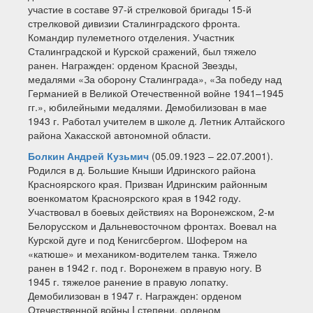
участие в составе 97-й стрелковой бригады 15-й
стрелковой дивизии Сталинградского фронта.
Командир пулеметного отделения. Участник
Сталинградской и Курской сражений, был тяжело
ранен. Награжден: орденом Красной Звезды,
медалями «За оборону Сталинграда», «За победу над
Германией в Великой Отечественной войне 1941–1945
гг.», юбилейными медалями. Демобилизован в мае
1943 г. Работал учителем в школе д. Летник Алтайского
района Хакасской автономной области.
Болкин Андрей Кузьмич
(05.09.1923 – 22.07.2001).
Родился в д. Большие Кныши Идринского района
Красноярского края. Призван Идринским районным
военкоматом Красноярского края в 1942 году.
Участвовал в боевых действиях на Воронежском, 2-м
Белорусском и Дальневосточном фронтах. Воевал на
Курской дуге и под Кенигсбергом. Шофером на
«катюше» и механиком-водителем танка. Тяжело
ранен в 1942 г. под г. Воронежем в правую ногу. В
1945 г. тяжелое ранение в правую лопатку.
Демобилизован в 1947 г. Награжден: орденом
Отечественной войны I степени, орденом