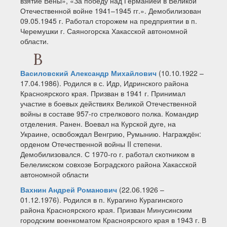
взятие Вены», «За победу над Германией в Великой
Отечественной войне 1941–1945 гг.». Демобилизован
09.05.1945 г. Работал сторожем на предприятии в п.
Черемушки г. Саяногорска Хакасской автономной
области.
В
Василовский Александр Михайлович
(10.10.1922 –
17.04.1986). Родился в с. Идр, Идринского района
Красноярского края. Призван в 1941 г. Принимал
участие в боевых действиях Великой Отечественной
войны в составе 957-го стрелкового полка. Командир
отделения. Ранен. Воевал на Курской дуге, на
Украине, освобождал Венгрию, Румынию. Награждён:
орденом Отечественной войны II степени.
Демобилизовался. С 1970-го г. работал скотником в
Белеликском совхозе Боградского района Хакасской
автономной области
Вахнин Андрей Романович
(22.06.1926 –
01.12.1976). Родился в п. Курагино Курагинского
района Красноярского края. Призван Минусинским
городским военкоматом Красноярского края в 1943 г. В