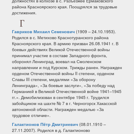
должностях в колхозе в с. Разъезжее Ермаковского
района Красноярского края. Поощрялся за трудовые
достижения.
Г
Гавриков Михаил Семенович
(1909 – 24.10.1953).
Родился в с. Метихово Краснотуранского района
Красноярского края. В армию призван 26.08.1941 г. В
боевых действиях Великой Отечественной войны
принимал участие в составе Западного фронта,
оборонял Ленинград, воевал на Смоленском
направлении и под Курском. Трижды ранен. Награжден
орденом Отечественной войны II степени, орденом
Славы III степени, медалями «За оборону
Ленинграда», «За боевые заслуги», «За победу над
Германией в Великой Отечественной войне 1941–1945
гг.». Демобилизован в сентябре 1945 г. Трудился
забойщиком на шахте № 7 в г. Черногорск Хакасской
автономной области. Награжден медалью «За
трудовое отличие».
Галактионов Пётр Дмитриевич
(08.01.1910 –
27.11.2007). Родился в д. Галактионово