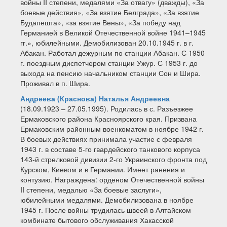
войны II степени, медалями «За отвагу» (дважды), «За
боевые действия», «За взятие Белграда», «За взятие
Будапешта», «за взятие Вены», «За победу над
Германией в Великой Отечественной войне 1941–1945
гг.», юбилейными. Демобилизован 20.10.1945 г. в г.
Абакан. Работал дежурным по станции Абакан. С 1950
г. поездным диспетчером станции Ужур. С 1953 г. до
выхода на пенсию начальником станции Сон и Шира.
Проживал в п. Шира.
Андреева (Краснова) Наталья Андреевна
(18.09.1923 – 27.05.1995). Родилась в с. Разъезжее
Ермаковского района Красноярского края. Призвана
Ермаковским районным военкоматом в ноябре 1942 г.
В боевых действиях принимала участие с февраля
1943 г. в составе 5-го гвардейского танкового корпуса
143-й стрелковой дивизии 2-го Украинского фронта под
Курском, Киевом и в Германии. Имеет ранения и
контузию. Награждена: орденом Отечественной войны
II степени, медалью «За боевые заслуги»,
юбилейными медалями. Демобилизована в ноябре
1945 г. После войны трудилась швеей в Алтайском
комбинате бытового обслуживания Хакасской