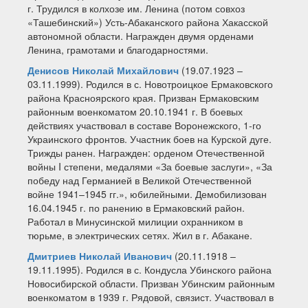
г. Трудился в колхозе им. Ленина (потом совхоз
«Ташебинский») Усть-Абаканского района Хакасской
автономной области. Награжден двумя орденами
Ленина, грамотами и благодарностями.
Денисов Николай Михайлович
(19.07.1923 –
03.11.1999). Родился в с. Новотроицкое Ермаковского
района Красноярского края. Призван Ермаковским
районным военкоматом 20.10.1941 г. В боевых
действиях участвовал в составе Воронежского, 1-го
Украинского фронтов. Участник боев на Курской дуге.
Трижды ранен. Награжден: орденом Отечественной
войны I степени, медалями «За боевые заслуги», «За
победу над Германией в Великой Отечественной
войне 1941–1945 гг.», юбилейными. Демобилизован
16.04.1945 г. по ранению в Ермаковский район.
Работал в Минусинской милиции охранником в
тюрьме, в электрических сетях. Жил в г. Абакане.
Дмитриев Николай Иванович
(20.11.1918 –
19.11.1995). Родился в с. Кондусла Убинского района
Новосибирской области. Призван Убинским районным
военкоматом в 1939 г. Рядовой, связист. Участвовал в