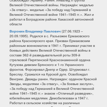
Освобождал Украину. Ранен. Инвалид II группы
Великой Отечественной войны. Награждён: медалью
«За отвагу». медалью «За победу над Германией в
Великой Отечественной войне 1941–1945 гг.». Жил и
работал в Боградском районе Хакасской автономной
области
Воронин Владимир Павлович
(27.06.1923 –
20.09.1995). Родился в с. Разъезжее Ермаковского
района Красноярского края. Призван Ермаковским
районным военкоматом в 1941 г. Принимал участие в
боевых действиях Великой Отечественной войны в
составе 362-й разведывательной роты 309-й
стрелковой Пирятинской Краснознаменной ордена
Кутузова дивизии Брянского и 1-го Украинского
фронтов. Форсировал Днепр и Одер. Штурмовал г.
Бреслау. Сражался на Курской дуге. Освобождал
Венгрию. Дважды ранен. Награжден: орденом Красной
Звезды, медалями «За отвагу», «За боевые заслуги»,
«За победу над Германией в Великой Отечественной
войне 1941–1945 гг.» знаком «Отличный разведчик»,
юбилейными медалями. Демобилизован в 1947 г.
Работал в сельском хозяйстве на различных