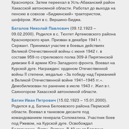
Красноярск. Затем переехал в Усть-Абаканский район
Хакасской автономной области. Работал до выхода на
пенсию в совхозе «Биджинский» трактористом,
шофёром. Жил в с. Вершино-Биджа.
Баталов Николай Павлович
(09.12.1923 –
09.02.2000). Родился в с. Тюхтет Артемовского района
Красноярского края. Призван в декабре 1941 г.
Сержант. Принимал участие в боевых действиях
Великой Отечественной войны с июня 1942 г. в
составе 959-го стрелкового полка 309-й Пирятинской
дивизии 6-й армии Юго-Западного фронта. Воевал на
Курской дуге. Награжден: орденом Отечественной
войны II степени, медалью «За победу над Германией
в Великой Отечественной войне 1941–1945 гг.».
Демобилизован по ранению в июле 1943 г. Жил в г.
Саяногорске Хакасской автономной области.
Батин Иван Петрович
(15.02.1923 – 15.01.2000).
Родился в д. Батина Белоевского района Пермской
области. Воевал в танковом десанте под
командованием генерала Соломатина. Участник боев
под Ржевом, на Курской дуге. Освобождал
Белоруссию, Литву, Латвию. В 40 км от Берлина