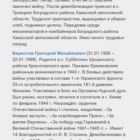
закончил войну. После демобилизации приехал в с.
Троицкое Боградского района Хакасской автономной
области. Трудился трактористом, выращивал и убирал
хлеб, поднимал целину. Передовик среди
механизаторов и комбайнеров Боградского района
Хакасской автономной области. Имел много трудовых
наград
Берестов Григорий Михайлович
(31.01.1926 –
22.01.1998). Родился в с. Субботино Шушенского
района Красноярского края. Призван Ермаковским
районным военкоматом в 1943 г. В боевых действиях
войны участвовал в составе 1-го Украинского фронта
53-го истребительного авиаполка 181-й дивизии.
Механик. Участвовал в боях на Орловско-Курской дуге.
Был ранен, контужен, лечился в госпитале в г. Киеве
по февраль 1944 г. Награждён: орденом
Отечественной войны I степени, медалями: «За
боевые заслуги», «За освобождение Праги», «За
взятие Берлина», «За победу над Германией в
Великой Отечественной войне 1941–1945 гг.». Имеет
14 благодарностей от И. В. Сталина. Демобилизован в