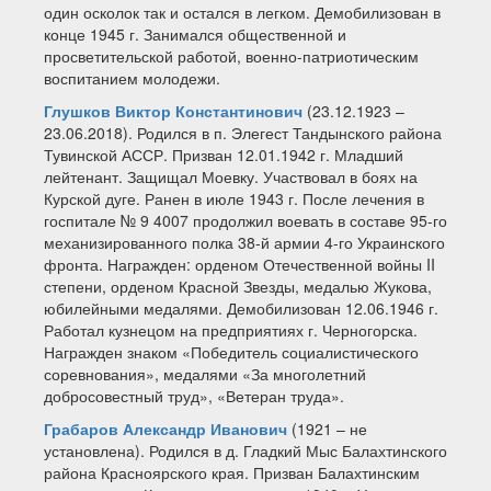
один осколок так и остался в легком. Демобилизован в
конце 1945 г. Занимался общественной и
просветительской работой, военно-патриотическим
воспитанием молодежи.
Глушков Виктор Константинович
(23.12.1923 –
23.06.2018). Родился в п. Элегест Тандынского района
Тувинской АССР. Призван 12.01.1942 г. Младший
лейтенант. Защищал Моевку. Участвовал в боях на
Курской дуге. Ранен в июле 1943 г. После лечения в
госпитале № 9 4007 продолжил воевать в составе 95-го
механизированного полка 38-й армии 4-го Украинского
фронта. Награжден: орденом Отечественной войны II
степени, орденом Красной Звезды, медалью Жукова,
юбилейными медалями. Демобилизован 12.06.1946 г.
Работал кузнецом на предприятиях г. Черногорска.
Награжден знаком «Победитель социалистического
соревнования», медалями «За многолетний
добросовестный труд», «Ветеран труда».
Грабаров Александр Иванович
(1921 – не
установлена). Родился в д. Гладкий Мыс Балахтинского
района Красноярского края. Призван Балахтинским