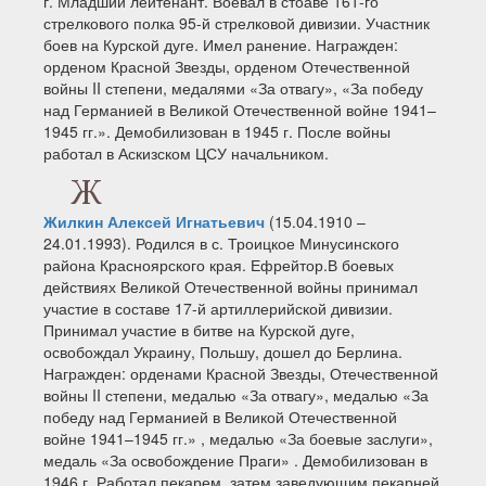
г. Младший лейтенант. Воевал в стоаве 161-го
стрелкового полка 95-й стрелковой дивизии. Участник
боев на Курской дуге. Имел ранение. Награжден:
орденом Красной Звезды, орденом Отечественной
войны II степени, медалями «За отвагу», «За победу
над Германией в Великой Отечественной войне 1941–
1945 гг.». Демобилизован в 1945 г. После войны
работал в Аскизском ЦСУ начальником.
Ж
Жилкин Алексей Игнатьевич
(15.04.1910 –
24.01.1993). Родился в с. Троицкое Минусинского
района Красноярского края. Ефрейтор.В боевых
действиях Великой Отечественной войны принимал
участие в составе 17-й артиллерийской дивизии.
Принимал участие в битве на Курской дуге,
освобождал Украину, Польшу, дошел до Берлина.
Награжден: орденами Красной Звезды, Отечественной
войны II степени, медалью «За отвагу», медалью «За
победу над Германией в Великой Отечественной
войне 1941–1945 гг.» , медалью «За боевые заслуги»,
медаль «За освобождение Праги» . Демобилизован в
1946 г. Работал пекарем, затем заведующим пекарней