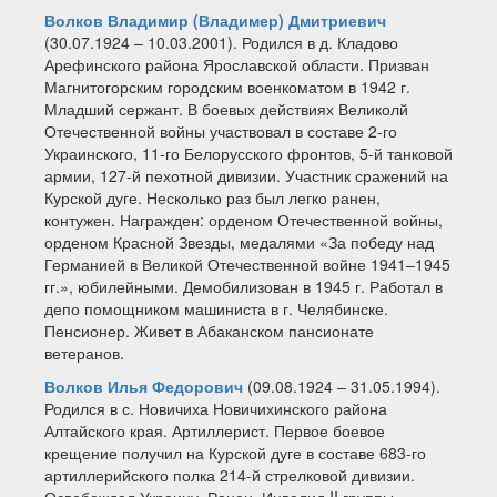
Волков Владимир (Владимер) Дмитриевич
(30.07.1924 – 10.03.2001). Родился в д. Кладово
Арефинского района Ярославской области. Призван
Магнитогорским городским военкоматом в 1942 г.
Младший сержант. В боевых действиях Великолй
Отечественной войны участвовал в составе 2-го
Украинского, 11-го Белорусского фронтов, 5-й танковой
армии, 127-й пехотной дивизии. Участник сражений на
Курской дуге. Несколько раз был легко ранен,
контужен. Награжден: орденом Отечественной войны,
орденом Красной Звезды, медалями «За победу над
Германией в Великой Отечественной войне 1941–1945
гг.», юбилейными. Демобилизован в 1945 г. Работал в
депо помощником машиниста в г. Челябинске.
Пенсионер. Живет в Абаканском пансионате
ветеранов.
Волков Илья Федорович
(09.08.1924 – 31.05.1994).
Родился в с. Новичиха Новичихинского района
Алтайского края. Артиллерист. Первое боевое
крещение получил на Курской дуге в составе 683-го
артиллерийского полка 214-й стрелковой дивизии.