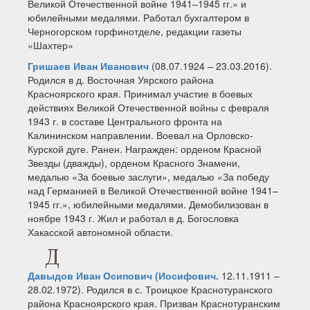
Великой Отечественной войне 1941–1945 гг.» и
юбилейными медалями. Работал бухгалтером в
Черногорском горфинотделе, редакции газеты
«Шахтер»
Гришаев Иван Иванович
(08.07.1924 – 23.03.2016).
Родился в д. Восточная Уярского района
Красноярского края. Принимал участие в боевых
действиях Великой Отечественной войны с февраля
1943 г. в составе Центрального фронта на
Калининском направлении. Воевал на Орловско-
Курской дуге. Ранен. Награжден: орденом Красной
Звезды (дважды), орденом Красного Знамени,
медалью «За боевые заслуги», медалью «За победу
над Германией в Великой Отечественной войне 1941–
1945 гг.», юбилейными медалями. Демобилизован в
ноябре 1943 г. Жил и работал в д. Богословка
Хакасской автономной области.
Д
Давыдов Иван Осипович (Иосифович.
12.11.1911 –
28.02.1972). Родился в
с. Троицкое Краснотуранского
района Красноярского края. Призван Краснотуранским