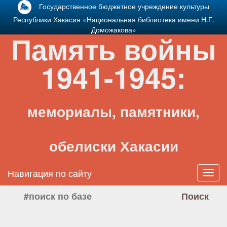
Государственное бюджетное учреждение культуры
Республики Хакасия «Национальная библиотека имени Н.Г.
Доможакова»
Память войны
1941-1945:
мемориалы, памятники,
обелиски Хакасии
Навигация по сайту
Toggl
navig