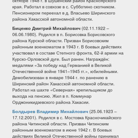
октябре 1948 г. в Шушенский район Красноярского
края. Работал в совхозе в с. Субботино скотником.
Пенсионером переехал в д. Власьево Ширинского
района Хакасской автономной области.
Биценко Дмитрий Михайлович
(02.11.1922 –
06.06.1980). Родился в п. Борисовка Борисовского
района Курской области. Призван Борисовским
районным военкоматом в 1943 г. В боевых действиях
участвовал в составе Степного фронта, 62-й армии на
Курско-Орловской дуге. Был ранен. Награждён:
медалями «За победу над Германией в Великой
Отечественной войне 1941–1945 гг.», юбилейными.
Демобилизован в январе 1944 г. по ранению в
Ширинский район Хакасской автономной области.
Работал на шахте «Северная» крепильщиком до
выхода на пенсию. Жил в п. Коммунар
Орджоникидзевского района Хакасии.
Болдырев Владимир Михайлович
(25.06.1923 –
17.12.2001). Родился в с. Мостовка Красночикайского
района Читинской области. Призван Читинским
районным военкоматом в июне 1942 г. В боевых
действиях Великой Отечественной войны принимал