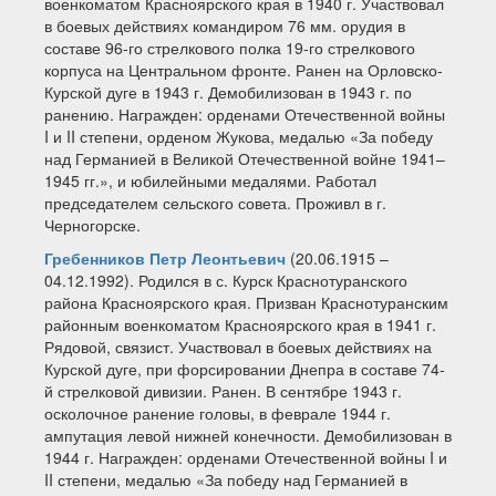
военкоматом Красноярского края в 1940 г. Участвовал
в боевых действиях командиром 76 мм. орудия в
составе 96-го стрелкового полка 19-го стрелкового
корпуса на Центральном фронте. Ранен на Орловско-
Курской дуге в 1943 г. Демобилизован в 1943 г. по
ранению. Награжден: орденами Отечественной войны
I и II степени, орденом Жукова, медалью «За победу
над Германией в Великой Отечественной войне 1941–
1945 гг.», и юбилейными медалями. Работал
председателем сельского совета. Проживл в г.
Черногорске.
Гребенников Петр Леонтьевич
(20.06.1915 –
04.12.1992). Родился в с. Курск Краснотуранского
района Красноярского края. Призван Краснотуранским
районным военкоматом Красноярского края в 1941 г.
Рядовой, связист. Участвовал в боевых действиях на
Курской дуге, при форсировании Днепра в составе 74-
й стрелковой дивизии. Ранен. В сентябре 1943 г.
осколочное ранение головы, в феврале 1944 г.
ампутация левой нижней конечности. Демобилизован в
1944 г. Награжден: орденами Отечественной войны I и
II степени, медалью «За победу над Германией в