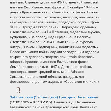
дивизии. Стрелок-десантник 43-й отдельной танковой
дивизии 2-го Украинского фронта. С октября 1944 г. –
радист Краснознаменного Балтийского флота. Воевал
в составе «морских охотников», на торпедных катерах,
канонерке «Красное Знамя», подводной лодке «Щука-
№ 00». Трижды тяжело ранен. Награжден: орденами
Отечественной войны I и II степени, медалями Жукова,
Кузнецова, «За победу над Германией в Великой
Отечественной войне 1941–1945 гг.», «За Курскую
битву», Знаком «Подводник», юбилейными медалями.
После окончания войны служил заведующим отделом
секретного делопроизводства при штабе береговой
обороны Краснознаменного Балтийского флота.
Демобилизован в июле 1947 г. Десять лет работал
преподавателем средней школы в г. Абакане
Хакасской автономной области, двадцать лет –
фотокорреспондентом журнала «Советская милиция».
З
Заболотский (Заболоцкий) Григорий Васильевич
(12.02.1925 – 07.10.2015). Родился в д. Несмеловка
Казачинского района Красноярского края. Лейтенант