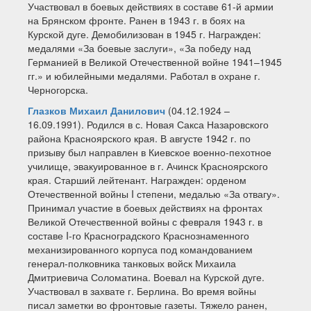
Участвовал в боевых действиях в составе 61-й армии
на Брянском фронте. Ранен в 1943 г. в боях на
Курской дуге. Демобилизован в 1945 г. Награжден:
медалями «За боевые заслуги», «За победу над
Германией в Великой Отечественной войне 1941–1945
гг.» и юбилейными медалями. Работал в охране г.
Черногорска.
Глазков Михаил Данилович
(04.12.1924 –
16.09.1991). Родился в с. Новая Сакса Назаровского
района Красноярского края. В августе 1942 г. по
призыву был направлен в Киевское военно-пехотное
училище, эвакуированное в г. Ачинск Красноярского
края. Старший лейтенант. Награжден: орденом
Отечественной войны I степени, медалью «За отвагу».
Принимал участие в боевых действиях на фронтах
Великой Отечественной войны с февраля 1943 г. в
составе I-го Красноградского Краснознаменного
механизированного корпуса под командованием
генерал-полковника танковых войск Михаила
Дмитриевича Соломатина. Воевал на Курской дуге.
Участвовал в захвате г. Берлина. Во время войны
писал заметки во фронтовые газеты. Тяжело ранен,