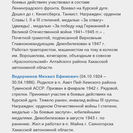
боевых действиях участвовал в составе
Ленинградского фронта. Воевал на Курской дуге.
Дошел до г. Кенигсберга. Танкист. Награжден: орденом
Славы I, II и III степеней, медалью «За отвагу»
(дважды) , медалью «За победу над Германией в
Великой Отечественной войне 1941–1945 гг.» ,
Почетной грамотой, подписанной Верховным
Главнокомандующим. Демобилизован в 1947 г.
Работал трактористом, машинистом на току в колхозе
им. Ворошилова, кочегаром, объездным в совхозе
«Краснопольский» Алтайского района Хакасской
автономной области.
Ведерников Михаил Ефимович
(04.10.1924 –
30.04.1986). Родился в п. Азют Пий-Хемского района
Тувинской АССР. Призван в феврале 1942 г. Рядовой,
стрелок. Принимал участие в боевых действиях на
Курской дуге. Тяжело ранен, инвалид войны III группы.
Награжден: орденом Отечественной войны I степени,
медалью «За боевые заслуги», юбилейными
медалями. Демобилизован в августе 1943 г. по
ранению. Жил и работал в п. Майна г. Саяногорска
Хакасской автономной области.