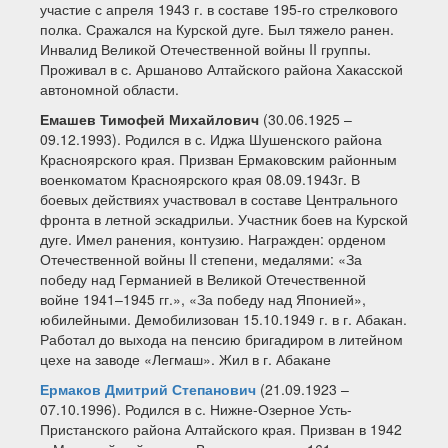
участие с апреля 1943 г. в составе 195-го стрелкового
полка. Сражался на Курской дуге. Был тяжело ранен.
Инвалид Великой Отечественной войны II группы.
Проживал в с. Аршаново Алтайского района Хакасской
автономной области.
Емашев Тимофей Михайлович
(30.06.1925 –
09.12.1993). Родился в с. Иджа Шушенского района
Красноярского края. Призван Ермаковским районным
военкоматом Красноярского края 08.09.1943г. В
боевых действиях участвовал в составе Центрального
фронта в летной эскадрильи. Участник боев на Курской
дуге. Имел ранения, контузию. Награжден: орденом
Отечественной войны II степени, медалями: «За
победу над Германией в Великой Отечественной
войне 1941–1945 гг.», «За победу над Японией»,
юбилейными. Демобилизован 15.10.1949 г. в г. Абакан.
Работал до выхода на пенсию бригадиром в литейном
цехе на заводе «Легмаш». Жил в г. Абакане
Ермаков Дмитрий Степанович
(21.09.1923 –
07.10.1996). Родился в с. Нижне-Озерное Усть-
Пристанского района Алтайского края. Призван в 1942