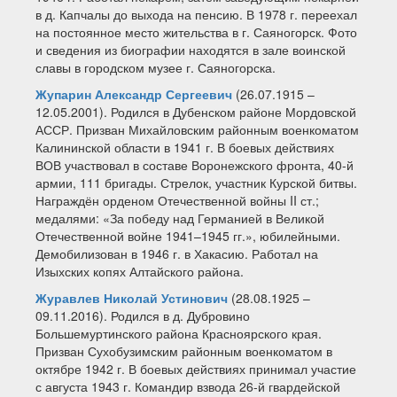
в д. Капчалы до выхода на пенсию. В 1978 г. переехал
на постоянное место жительства в г. Саяногорск. Фото
и сведения из биографии находятся в зале воинской
славы в городском музее г. Саяногорска.
Жупарин Александр Сергеевич
(26.07.1915 –
12.05.2001). Родился в Дубенском районе Мордовской
АССР. Призван Михайловским районным военкоматом
Калининской области в 1941 г. В боевых действиях
ВОВ участвовал в составе Воронежского фронта, 40-й
армии, 111 бригады. Стрелок, участник Курской битвы.
Награждён орденом Отечественной войны II ст.;
медалями: «За победу над Германией в Великой
Отечественной войне 1941–1945 гг.», юбилейными.
Демобилизован в 1946 г. в Хакасию. Работал на
Изыхских копях Алтайского района.
Журавлев Николай Устинович
(28.08.1925 –
09.11.2016). Родился в д. Дубровино
Большемуртинского района Красноярского края.
Призван Сухобузимским районным военкоматом в
октябре 1942 г. В боевых действиях принимал участие
с августа 1943 г. Командир взвода 26-й гвардейской