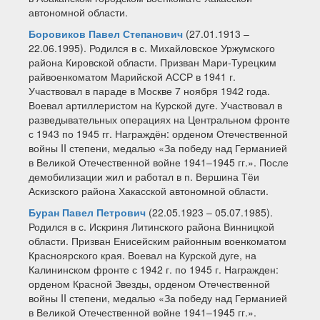
автономной области.
Боровиков Павел Степанович
(27.01.1913 –
22.06.1995). Родился в с. Михайловское Уржумского
района Кировской области. Призван Мари-Турецким
райвоенкоматом Марийской АССР в 1941 г.
Участвовал в параде в Москве 7 ноября 1942 года.
Воевал артиллеристом на Курской дуге. Участвовал в
разведывательных операциях на Центральном фронте
с 1943 по 1945 гг. Награждён: орденом Отечественной
войны II степени, медалью «За победу над Германией
в Великой Отечественной войне 1941–1945 гг.». После
демобилизации жил и работал в п. Вершина Тёи
Аскизского района Хакасской автономной области.
Буран Павел Петрович
(22.05.1923 – 05.07.1985).
Родился в с. Искриня Литинского района Винницкой
области. Призван Енисейским районным военкоматом
Красноярского края. Воевал на Курской дуге, на
Калининском фронте с 1942 г. по 1945 г. Награжден:
орденом Красной Звезды, орденом Отечественной
войны II степени, медалью «За победу над Германией
в Великой Отечественной войне 1941–1945 гг.».