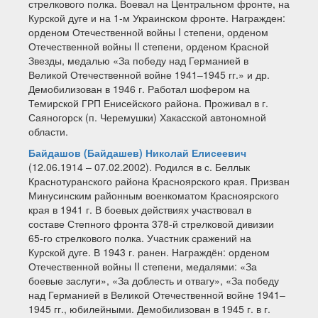
стрелкового полка. Воевал на Центральном фронте, на
Курской дуге и на 1-м Украинском фронте. Награжден:
орденом Отечественной войны I степени, орденом
Отечественной войны II степени, орденом Красной
Звезды, медалью «За победу над Германией в
Великой Отечественной войне 1941–1945 гг.» и др.
Демобилизован в 1946 г. Работал шофером на
Темирской ГРП Енисейского района. Проживал в г.
Саяногорск (п. Черемушки) Хакасской автономной
области.
Байдашов (Байдашев) Николай Елисеевич
(12.06.1914 – 07.02.2002). Родился в с. Беллык
Краснотуранского района Красноярского края. Призван
Минусинским районным военкоматом Красноярского
края в 1941 г. В боевых действиях участвовал в
составе Степного фронта 378-й стрелковой дивизии
65-го стрелкового полка. Участник сражений на
Курской дуге. В 1943 г. ранен. Награждён: орденом
Отечественной войны II степени, медалями: «За
боевые заслуги», «За доблесть и отвагу», «За победу
над Германией в Великой Отечественной войне 1941–
1945 гг., юбилейными. Демобилизован в 1945 г. в г.