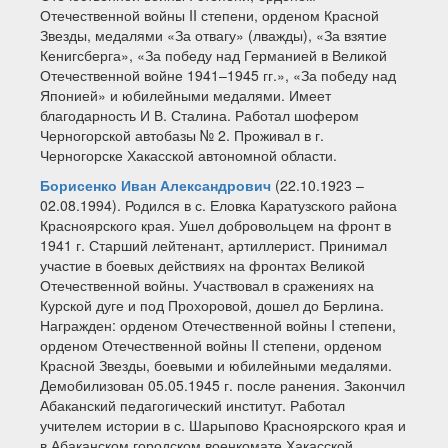
Отечественной войны II степени, орденом Красной
Звезды, медалями «За отвагу» (лважды), «За взятие
Кенигсберга», «За победу над Германией в Великой
Отечественной войне 1941–1945 гг.», «За победу над
Японией» и юбилейными медалями. Имеет
благодарность И В. Сталина. Работал шофером
Черногорской автобазы № 2. Проживал в г.
Черногорске Хакасской автономной области.
Борисенко Иван Александрович
(22.10.1923 –
02.08.1994). Родился в с. Еловка Каратузского района
Красноярского края. Ушел добровольцем на фронт в
1941 г. Старший лейтенант, артиллерист. Принимал
участие в боевых действиях на фронтах Великой
Отечественной войны. Участвовал в сражениях на
Курской дуге и под Прохоровой, дошел до Берлина.
Награжден: орденом Отечественной войны I степени,
орденом Отечественной войны II степени, орденом
Красной Звезды, боевыми и юбилейными медалями.
Демобилизован 05.05.1945 г. после ранения. Закончил
Абаканский педагогический институт. Работал
учителем истории в с. Шарыпово Красноярского края и
в Абаканском городском военкомате Хакасской