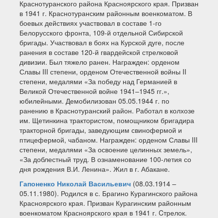
Краснотуранского района Красноярского края. Призван
в 1941 г. Краснотуранским районным военкоматом. В
боевых действиях участвовал в составе 1-го
Белорусского фронта, 109-й отдельной Сибирской
бригады. Участвовал в боях на Курской дуге, после
ранения в составе 120-й гвардейской стрелковой
дивизии. Был тяжело ранен. Награжден: орденом
Славы III степени, орденом Отечественной войны II
степени, медалями «За победу над Германией в
Великой Отечественной войне 1941–1945 гг.»,
юбилейными. Демобилизован 05.05.1944 г. по
ранению в Краснотуранский район. Работал в колхозе
им. Щетинкина трактористом, помощником бригадира
тракторной бригады, заведующим свинофермой и
птицефермой, чабаном. Награжден: орденом Славы III
степени, медалями «За освоение целинных земель»,
«За доблестный труд. В ознаменование 100-летия со
дня рождения В.И. Ленина». Жил в г. Абакане.
Гапоненко Николай Васильевич
(08.03.1914 –
05.11.1980). Родился в с. Брагино Курагинского района
Красноярского края. Призван Курагинским районным
военкоматом Красноярского края в 1941 г. Cтрелок.