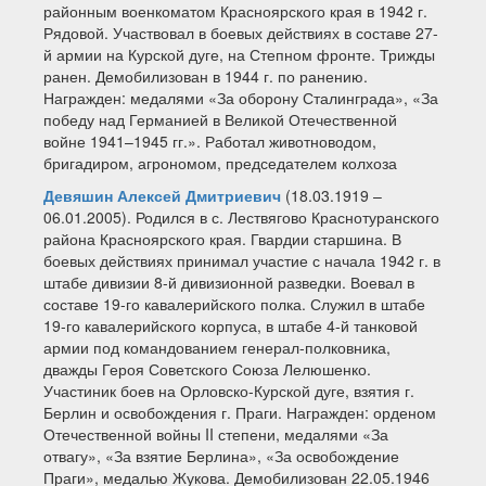
районным военкоматом Красноярского края в 1942 г.
Рядовой. Участвовал в боевых действиях в составе 27-
й армии на Курской дуге, на Степном фронте. Трижды
ранен. Демобилизован в 1944 г. по ранению.
Награжден: медалями «За оборону Сталинграда», «За
победу над Германией в Великой Отечественной
войне 1941–1945 гг.». Работал животноводом,
бригадиром, агрономом, председателем колхоза
Девяшин Алексей Дмитриевич
(18.03.1919 –
06.01.2005). Родился в с. Лествягово Краснотуранского
района Красноярского края. Гвардии старшина. В
боевых действиях принимал участие с начала 1942 г. в
штабе дивизии 8-й дивизионной разведки. Воевал в
составе 19-го кавалерийского полка. Служил в штабе
19-го кавалерийского корпуса, в штабе 4-й танковой
армии под командованием генерал-полковника,
дважды Героя Советского Союза Лелюшенко.
Участиник боев на Орловско-Курской дуге, взятия г.
Берлин и освобождения г. Праги. Награжден: орденом
Отечественной войны II степени, медалями «За
отвагу», «За взятие Берлина», «За освобождение
Праги», медалью Жукова. Демобилизован 22.05.1946