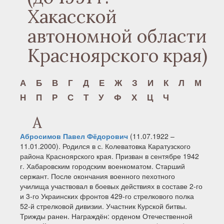
Хакасской
автономной области
Красноярского края)
А
Б
В
Г
Д
Е
Ж
З
И
К
Л
М
Н
П
Р
С
Т
У
Ф
Х
Ц
Ч
А
Абросимов Павел Фёдорович
(11.07.1922 –
11.01.2000). Родился в с. Колеватовка Каратузского
района Красноярского края. Призван в сентябре 1942
г. Хабаровским городским военкоматом. Старший
сержант. После окончания военного пехотного
училища участвовал в боевых действиях в составе 2-го
и 3-го Украинских фронтов 429-го стрелкового полка
52-й стрелковой дивизии. Участник Курской битвы.
Трижды ранен. Награждён: орденом Отечественной