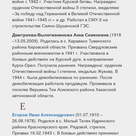
войне с 1942 г. Участник Курской битвы. Награжден:
орденом Отечественной войны II степени, медалями
«За победу над Германией в Великой Отечественной
войне 1941–1945 гг.» и др. Работал в СМУ-2 на
строительстве Саяно-Шушенской ГЭС.
Дмитриева-Вылегжанинова Анна Семеновна
(1918
–13.05.2009). Родилась в с. Каравано Тужинского
района Кировской области. Призвана Свердловским
районным военкоматом в 1941 г. Участвовала в
боевых действиях на Курской дуге, в направлении
Курск-Орел. Получила ранения. Награждена: орденом
Отечественной войны I степени, медалью Жукова. В
1944 г. была демобилизована по ранению. После
демобилизации работала продавцом. Проживала в
поселке Вершина Теи Аскизского района Хакасской
автономной области.
Е
Егоров Иван Александрович
(01.07.1910 –
26.08.1978). Родился в с. Малый Телек Идринского
района Красноярского края. Рядовой, стрелок.
Призван 16.02.1943 г. В боевых действиях принимал