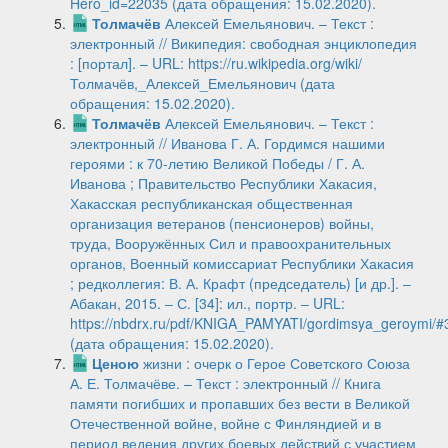
Hero_id=22035 (дата обращения: 15.02.2020).
Толмачёв
Алексей Емельянович. – Текст :
электронный // Википедия: свободная энциклопедия
: [портал]. – URL: https://ru.wikipedia.org/wiki/
Толмачёв,_Алексей_Емельянович (дата
обращения: 15.02.2020).
Толмачёв
Алексей Емельянович. – Текст :
электронный // Иванова Г. А. Гордимся нашими
героями : к 70-летию Великой Победы / Г. А.
Иванова ; Правительство Республики Хакасия,
Хакасская республиканская общественная
организация ветеранов (пенсионеров) войны,
труда, Вооружённых Сил и правоохранительных
органов, Военный комиссариат Республики Хакасия
; редколлегия: В. А. Крафт (председатель) [и др.]. ‒
Абакан, 2015. ‒ С. [34]: ил., портр. ‒ URL:
https://nbdrx.ru/pdf/KNIGA_PAMYATI/gordimsya_geroymi/#
(дата обращения: 15.02.2020).
Ценою
жизни : очерк о Герое Советского Союза
А. Е. Толмачёве. – Текст : электронный // Книга
памяти погибших и пропавших без вести в Великой
Отечественной войне, войне с Финляндией и в
период ведения других боевых действий с участием