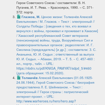
Герои Советского Союза / составители: В. Н.
Пугачев, И. Т. Рева. ‒ Красноярск, 1990. – С. 371-
372: портр.
Глазков, М.
Ценою жизни: Толмачёв Алексей
Емельянович / М. Глазков. – Текст : электронный //
Солдаты Победы : [сведения о тех, кто воевал и
вернулся с войны, проживал и проживает в Хакасии]
/ Хакасский республиканский Совет ветеранов
(пенсионеров) войны, труда, Вооружённых Сил и
правоохранительных органов ; редколлегия: И. Г.
Смолина (председатель) [и др.] ; составители: З. С.
Ананьина, Ю. И. Седых ; ответственный за выпуск
Ю. И. Седых. – Абакан, 2019. – Т. 5. − С. 457-460 :
ил., портр., табл. ‒ URL:
https://nbdrx.ru/pdf/KNIGA_PAMYATI/sdpd_5/#460
(дата обращения: 15.02.2020).
Толмачёв
Алексей Емельянович (01.05.1925-
24.06.1944), Герой Советского Союза / биография
предоставлена Л. Е. Шейнманом. ‒ Текст :
электронный // Герои страны : патриотический
интернет-проект. – URL:
http://www.warheroes.ru/hero/hero.asp?