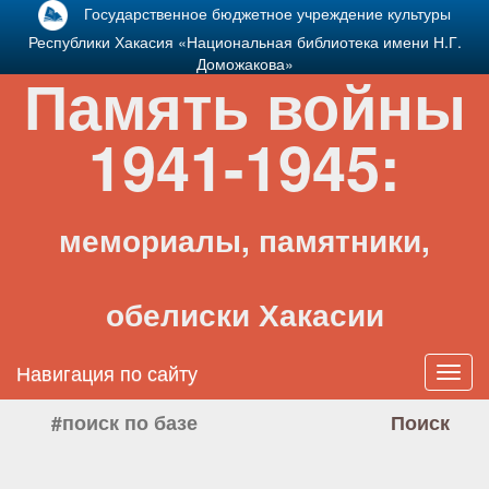
Государственное бюджетное учреждение культуры
Республики Хакасия «Национальная библиотека имени Н.Г.
Доможакова»
Память войны
1941-1945:
мемориалы, памятники,
обелиски Хакасии
Навигация по сайту
Toggl
navig