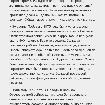
барельефами. На одном барельефе – скорбящая
женщина-мать, на другом – воин-солдат, склонивший
колено перед знаменем. На памятнике прикреплена
бронзовая доска с надписью «Память погибшим
воинам». Общая высота памятника около трёх метров.
К 30-летию Победы в 1975 году были установлены
мемориальные плиты с именами погибших в Великой
Отечественной войне. Из села с фронтов не вернулись
около 400 человек. Была проведена большая
поисковая работа. Пионеры, комсомольцы, учителя
школы, библиотекари, общественность села прошли по
всем домам жителей, чтобы узнать или уточнить имя
погибшего. Отряды пионерской дружины имени Олега
Кошевого взяли шефство над памятником, следили за
порядком, ими были посажены молодые деревца, а
также школьники занимались большой поисковой
работой, сбором фотодокументов погибших, военных
реликвий.
В 1985 году, к 40-летию Победы в Великой
Отечественной войне, депутатами Бондаревского
сельского совета, общественностью села,
руководством совхоза «Бондаревский» было принято