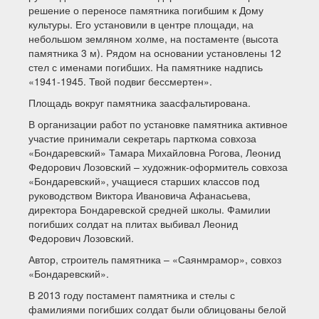
решение о переносе памятника погибшим к Дому
культуры. Его установили в центре площади, на
небольшом земляном холме, на постаменте (высота
памятника 3 м). Рядом на основании установлены 12
стел с именами погибших. На памятнике надпись
«1941-1945. Твой подвиг бессмертен».
Площадь вокруг памятника заасфальтирована.
В организации работ по установке памятника активное
участие принимали секретарь парткома совхоза
«Бондаревский» Тамара Михайловна Рогова, Леонид
Федорович Лозовский – художник-оформитель совхоза
«Бондаревский», учащиеся старших классов под
руководством Виктора Ивановича Афанасьева,
директора Бондаревской средней школы. Фамилии
погибших солдат на плитах выбивал Леонид
Федорович Лозовский.
Автор, строитель памятника – «Саянмрамор», совхоз
«Бондаревский».
В 2013 году постамент памятника и стелы с
фамилиями погибших солдат были облицованы белой