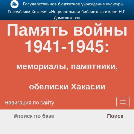
Государственное бюджетное учреждение культуры
Республики Хакасия «Национальная библиотека имени Н.Г.
Доможакова»
Память войны
1941-1945:
мемориалы, памятники,
обелиски Хакасии
Навигация по сайту
Toggl
navig