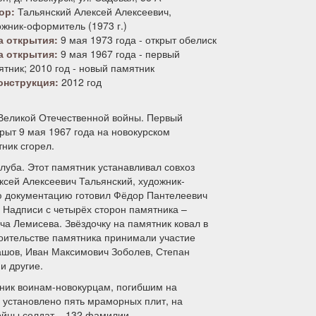
ор:
Тальянский Алексей Алексеевич,
ожник-оформитель (1973 г.)
а открытия:
9 мая 1973 года - открыт обелиск
а открытия:
9 мая 1967 года - первый
тник; 2010 год - новый памятник
онструкция:
2012 год
 Великой Отечественной войны. Первый
рыт 9 мая 1967 года на новокурском
ник сгорел.
клуба. Этот памятник устанавливал совхоз
ксей Алексеевич Тальянский, художник-
ю документацию готовил Фёдор Пантелеевич
 Надписи с четырёх сторон памятника –
ча Лемисева. Звёздочку на памятник ковал в
оительстве памятника принимали участие
шов, Иван Максимович Зоболев, Степан
и другие.
тник воинам-новокурцам, погибшим на
 установлено пять мраморных плит, на
ойны солдат – 132 фамилии.