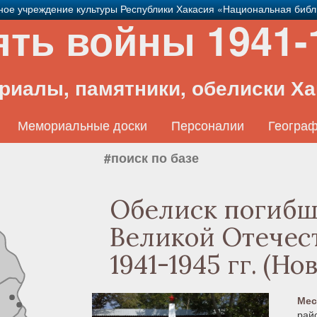
ное учреждение культуры Республики Хакасия «Национальная библ
ть войны 1941-
риалы, памятники, обелиски Ха
Мемориальные доски
Персоналии
Географ
Обелиск погибш
Великой Отечес
1941-1945 гг. (Но
Мес
райо