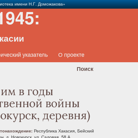
иотека имени Н.Г. Доможакова»
1945:
касии
ический указатель
О проекте
им в годы
твенной войны
вокурск, деревня)
тонахождение:
Республика Хакасия, Бейский
н, д. Новокурск, ул. Садовая, 58 А