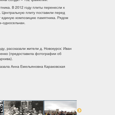
тника. В 2012 году плиты перенесли к
а. Центральную плиту поставили перед
ют единую композицию памятника. Рядом
в–односельчан.
ду, рассказали жители д. Новокурск: Иван
енко (предоставила фотографии об
архива).
казала Анна Емельяновна Караковская