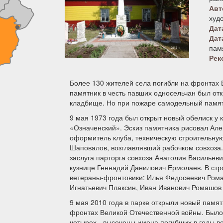
Авт
худ
Дат
Дат
памя
Рек
Более 130 жителей села погибли на фронтах
памятник в честь павших односельчан был отк
кладбище. Но при пожаре самодельный памят
9 мая 1973 года был открыт новый обелиск у 
«Означенский». Эскиз памятника рисовал Але
оформитель клуба, техническую строительну
Шаповалов, возглавлявший рабочком совхоза.
заслуга парторга совхоза Анатолия Васильеви
кузнице Геннадий Данилович Ермолаев. В стр
ветераны-фронтовики: Илья Федосеевич Рома
Игнатьевич Плаксин, Иван Иванович Ромашов 
9 мая 2010 года в парке открыли новый памя
фронтах Великой Отечественной войны. Было
четырех - высечены имена погибших в годы в