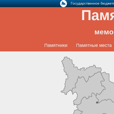
Государственное бюджет
Памя
мемо
Памятники
Памятные места