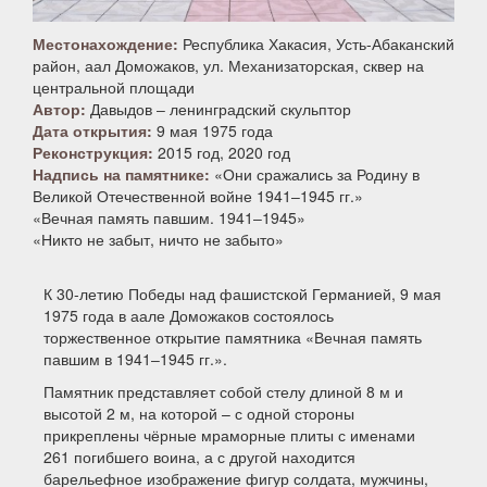
Местонахождение:
Республика Хакасия, Усть-Абаканский
район, аал Доможаков, ул. Механизаторская, сквер на
центральной площади
Автор:
Давыдов ‒ ленинградский скульптор
Дата открытия:
9 мая 1975 года
Реконструкция:
2015 год, 2020 год
Надпись на памятнике:
«Они сражались за Родину в
Великой Отечественной войне 1941‒1945 гг.»
«Вечная память павшим. 1941‒1945»
«Никто не забыт, ничто не забыто»
К 30-летию Победы над фашистской Германией, 9 мая
1975 года в аале Доможаков состоялось
торжественное открытие памятника «Вечная память
павшим в 1941‒1945 гг.».
Памятник представляет собой стелу длиной 8 м и
высотой 2 м, на которой – с одной стороны
прикреплены чёрные мраморные плиты с именами
261 погибшего воина, а с другой находится
барельефное изображение фигур солдата, мужчины,