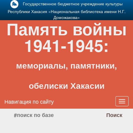
Государственное бюджетное учреждение культуры
Республики Хакасия «Национальная библиотека имени Н.Г.
Доможакова»
Память войны
1941-1945:
мемориалы, памятники,
обелиски Хакасии
Навигация по сайту
Toggl
navig