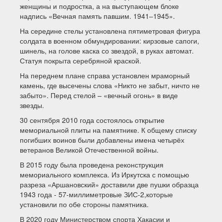
женщины и подростка, а на выступающем блоке
надпись «Вечная память павшим. 1941‒1945».
На середине стелы установлена пятиметровая фигура
солдата в военном обмундировании: кирзовые сапоги,
шинель, на голове каска со звездой, в руках автомат.
Статуя покрыта серебряной краской.
На переднем плане справа установлен мраморный
камень, где высечены слова «Никто не забыт, ничто не
забыто». Перед стелой – «вечный огонь» в виде
звезды.
30 сентября 2010 года состоялось открытие
мемориальной плиты на памятнике. К общему списку
погибших воинов были добавлены имена четырёх
ветеранов Великой Отечественной войны.
В 2015 году была проведена реконструкция
мемориального комплекса. Из Иркутска с помощью
разреза «Аршановский» доставили две пушки образца
1943 года - 57-миллиметровые ЗИС-2,которые
установили по обе стороны памятника.
В 2020 году Министерством спорта Хакасии и