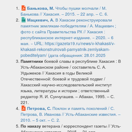
Банькова, М.
Чтобы пушки молчали / М.
Банькова // Хакасия. – 2015. – 22 апр. – С. 6.
Мацкевич, А.
В Хакасии реконструировали
памятник землякам-победителям / А. Мацкевич ;
фото с сайта Правительства РХ // Хакасия :
республиканское интернет-издание. − 2020. − 6
мая. − URL: https://gazeta19.ru/news/v-khakasii/v-
khakasii-rekonstruirovali-pamyatnik-zemlyakam-
pobeditelyam/ (дата обращения: 28.01.2025
Памятники
боевой славы в республике Хакасия : В
Усть-Абаканском районе / составитель С. А.
Угдыжеков // Хакасия в годы Великой
Отечественной: боевой и трудовой подвиг /
Хакасский научно-исследовательский институт
языка, литературы и истории ; ответственный
редактор Я. И. Сунчугашев. – Абакан, 1995. – С.
221.
Петрова, С.
Поклон и память поколений / С.
Петрова, В. Иванова // Усть-Абаканские известия. –
2010. – 5 окт. – С. 2.
По наказу
ветерана / корреспондент газеты // Усть-
Абаканские известия. – 2015. – 21 апр.