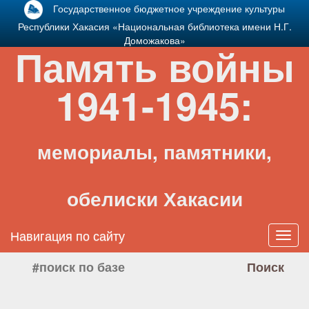
Государственное бюджетное учреждение культуры
Республики Хакасия «Национальная библиотека имени Н.Г.
Доможакова»
Память войны
1941-1945:
мемориалы, памятники,
обелиски Хакасии
Навигация по сайту
Toggl
navig