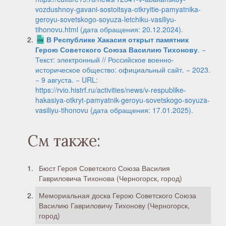
vozdushnoy-gavani-sostoitsya-otkryitie-pamyatnika-
geroyu-sovetskogo-soyuza-letchiku-vasiliyu-
tihonovu.html (дата обращения: 20.12.2024).
В Республике Хакасия открыт памятник
Герою Советского Союза Василию Тихонову
. −
Текст: электронный // Российское военно-
историческое общество: официальный сайт. − 2023.
− 9 августа. − URL:
https://rvio.histrf.ru/activities/news/v-respublike-
hakasiya-otkryt-pamyatnik-geroyu-sovetskogo-soyuza-
vasiliyu-tihonovu (дата обращения: 17.01.2025).
См также:
Бюст Героя Советского Союза Василия
Гавриловича Тихонова (Черногорск, город)
Мемориальная доска Герою Советского Союза
Василию Гавриловичу Тихонову (Черногорск,
город)