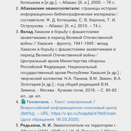
Котюшева и [и др.]. – Абакан: [б. и.], 2005. – 76 с.
Абаканские эвакогоспитали:
страницы истории:
информационно-библиографические материалы /
составители: Ф. Д. Котюшева, С. В. Кяргина, Т. И.
Остроухова. – Абакан: [б. и.], 2010. – 74 с.
Вклад
Хакасии в борьбу с фашистскими
захватчиками в период Великой Отечественной
войны // Хакасия - фронту, 1941-1945 : вклад
Хакасии в борьбу с фашистскими захватчиками в
период Великой Отечественной войны /
Центральный архив Министерства обороны
Российской Федерации, Национальный
государственный архив Республики Хакасия [и др.] ;
творческий коллектив: Н.А. Панков, В.М. Зимин, В.А.
Золотарев [и др.] ; под общей редакцией В.М.
Зимина. - Москва : Кучково поле, 2018. – С. 60-62 :
ил., цв. ил.
Госпитали.
– Текст: электронный //
Всероссийский информационно-поисковый центр
(ВИПЦ). – URL: https://v-ipc.ru/hospital/47665/main
(дата обращения: 06.03.2025).
Редькина, Н. И.
Эвакогоспитали на территории г.
Абакана (1941- 1945 гг.) / Н. И. Редькина // Абакан