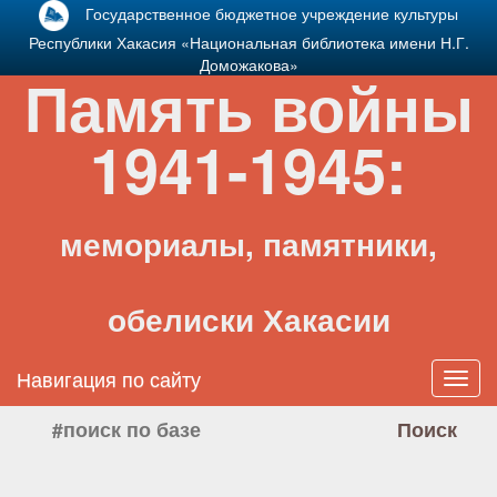
Государственное бюджетное учреждение культуры
Республики Хакасия «Национальная библиотека имени Н.Г.
Доможакова»
Память войны
1941-1945:
мемориалы, памятники,
обелиски Хакасии
Навигация по сайту
Toggl
navig