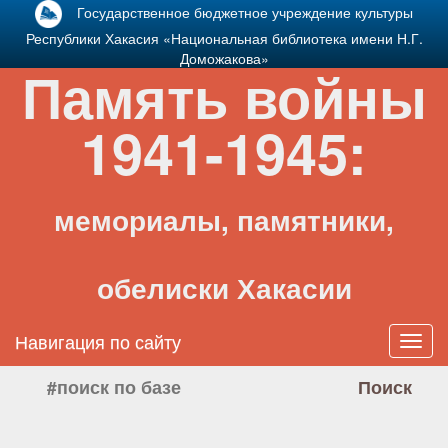
Государственное бюджетное учреждение культуры
Республики Хакасия «Национальная библиотека имени Н.Г.
Доможакова»
Память войны
1941-1945:
мемориалы, памятники,
обелиски Хакасии
Навигация по сайту
Toggl
navig