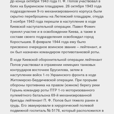
До конца октября 1943 года П. Ф. Попов участвовал в
боях на Букринском плацдарме. 26 октября 1943 года
подразделения 9-го механизированного корпуса были
скрытно переброшены на Лютежский плацдарм, откуда
3 ноября 1943 года перешли в наступление в ходе
Киевской наступательной операции. Павел Фомич
принял участие и в освобождении Киева, а также в
составе своего подразделения освобождал город
Коростышев. В феврале 1944 года ему было
присвоено очередное воинское звание – лейтенант, и
он был назначен командиром противотанковой роты.
В ходе Киевской оборонительной операции лейтенант
Попов участвовал в отражении немецких танковых
контрударов восточнее Брусилова, затем в
наступлении войск 1-го Украинского фронта в ходе
Житомирско-Бердичевской операции. При прорыве
обороны противника на правом (южном) берегу реки
Горынь командир роты ПТР 1-го моторизованного
пулемётного батальона 69-й механизированной
бригады лейтенант П. Ф. Попов был тяжело ранен в
грудь. Его эвакуировали в хирургический полевой
подвижной госпиталь № 5176, который расположился в