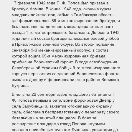
17 февраля 1942 года П. Ф. Попов был призван в
Красную Армию. В конце 1942 года, окончив курсы
младших лейтенантов, отбыл в Тамбовскую область,
где формировалась 69-я механизированная бригада, и
был назначен на должность командира стрелкового
взвода 1-го мотострелкового батальона. До осени 1943
года личный состав бригады занимался боевой учёбой
в Приволжском военном округе. Во второй половине
сентября 9-й механизированный корпус, в состав
которой вошла 69-я механизированная бригада,
прибыл на Воронежский фронт. В ходе освобождения
Левобережной Украины бойцы 9-го механизированного
корпуса первыми из соединений Воронежского фронта
вышли к Днепру и форсировали его в районе Великого
Букрина.
В ночь на 22 сентября взвод младшего лейтенанта П.
Ф. Попова первым в батальоне форсировал Днепр у
села Зарубинцы и, захватив юго-западную окраину
села, обеспечил беспрепятственную переправу своего
батальона на занятый плацдарм. В боях за
расширение плацдарма взвод Попова штурмом
овладел населённым пунктом Луковица, уничтожив до