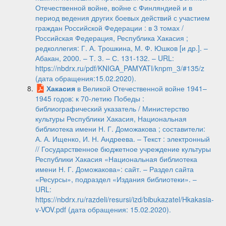
Отечественной войне, войне с Финляндией и в
период ведения других боевых действий с участием
граждан Российской Федерации : в 3 томах /
Российская Федерация, Республика Хакасия ;
редколлегия: Г. А. Трошкина, М. Ф. Юшков [и др.]. –
Абакан, 2000. – Т. 3. – С. 131-132. – URL:
https://nbdrx.ru/pdf/KNIGA_PAMYATI/knpm_3/#135/z
(дата обращения:15.02.2020).
Хакасия
в Великой Отечественной войне 1941–
1945 годов: к 70-летию Победы :
библиографический указатель / Министерство
культуры Республики Хакасия, Национальная
библиотека имени Н. Г. Доможакова ; составители:
А. А. Ищенко, И. Н. Андреева. – Текст : электронный
// Государственное бюджетное учреждение культуры
Республики Хакасия «Национальная библиотека
имени Н. Г. Доможакова»: сайт. – Раздел сайта
«Ресурсы», подраздел «Издания библиотеки». ‒
URL:
https://nbdrx.ru/razdeli/resursi/izd/bibukazatel/Hkakasia-
v-VOV.pdf (дата обращения: 15.02.2020).