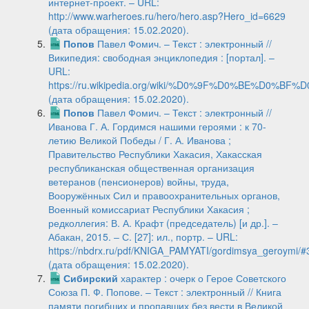
интернет-проект. – URL:
http://www.warheroes.ru/hero/hero.asp?Hero_id=6629
(дата обращения: 15.02.2020).
Попов
Павел Фомич. – Текст : электронный //
Википедия: свободная энциклопедия : [портал]. –
URL:
https://ru.wikipedia.org/wiki/%D0%9F%D0%BE
(дата обращения: 15.02.2020).
Попов
Павел Фомич. – Текст : электронный //
Иванова Г. А. Гордимся нашими героями : к 70-
летию Великой Победы / Г. А. Иванова ;
Правительство Республики Хакасия, Хакасская
республиканская общественная организация
ветеранов (пенсионеров) войны, труда,
Вооружённых Сил и правоохранительных органов,
Военный комиссариат Республики Хакасия ;
редколлегия: В. А. Крафт (председатель) [и др.]. ‒
Абакан, 2015. ‒ С. [27]: ил., портр. – URL:
https://nbdrx.ru/pdf/KNIGA_PAMYATI/gordimsya_geroymi/#
(дата обращения: 15.02.2020).
Сибирский
характер : очерк о Герое Советского
Союза П. Ф. Попове. – Текст : электронный // Книга
памяти погибших и пропавших без вести в Великой