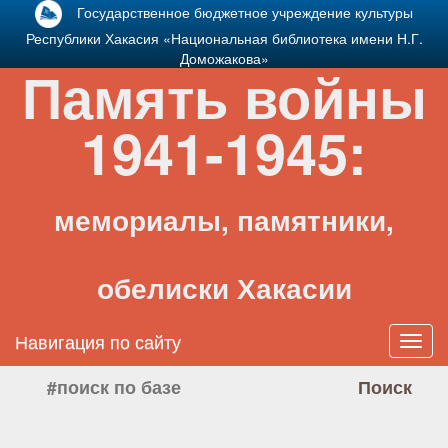
Государственное бюджетное учреждение культуры
Республики Хакасия «Национальная библиотека имени Н.Г.
Доможакова»
Память войны
1941-1945:
мемориалы, памятники,
обелиски Хакасии
Навигация по сайту
Toggl
navig