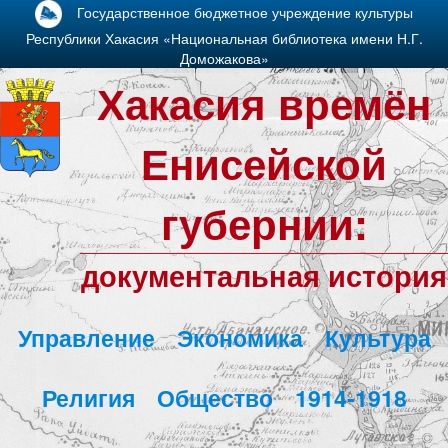
Государственное бюджетное учреждение культуры
Республики Хакасия «Национальная библиотека имени Н.Г.
Доможакова»
Хакасия времён
Енисейской
губернии:
документальная история
Управление
Экономика
Культура
Религия
Общество
1914-1918