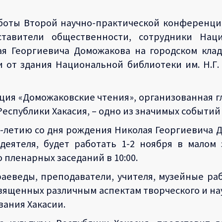
работы Второй научно-практической конференци
ставители общественности, сотрудники Нац
ая Георгиевича Доможакова на городском клад
 от здания Национальной библиотеки им. Н.Г. 
ция «Доможаковские чтения», организованная г
спублики Хакасия, – одно из значимых событий 
-летию со дня рождения Николая Георгиевича Д
 деятеля, будет работать 1-2 ноября в малом
о пленарных заседаний в 10:00.
раеведы, преподаватели, учителя, музейные р
вященных различным аспектам творческого и нау
вания Хакасии.