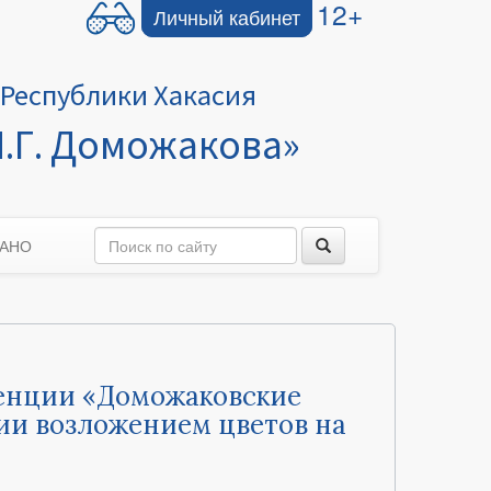
12+
Личный кабинет
Республики Хакасия
.Г. Доможакова»
 АНО
ренции «Доможаковские
ии возложением цветов на