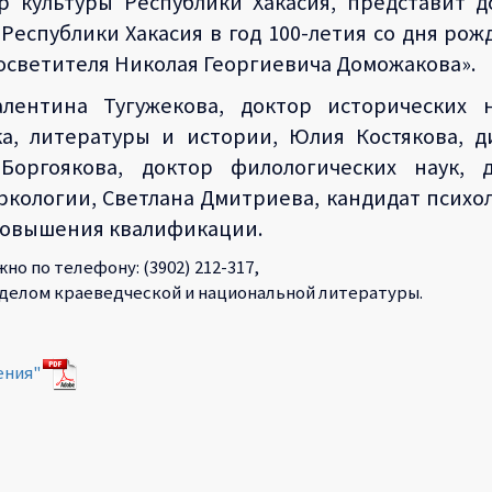
р культуры Республики Хакасия, представит д
еспублики Хакасия в год 100-летия со дня рожд
росветителя Николая Георгиевича Доможакова».
ентина Тугужекова, доктор исторических на
ыка, литературы и истории, Юлия Костякова, 
Боргоякова, доктор филологических наук, 
ркологии, Светлана Дмитриева, кандидат психол
 повышения квалификации.
 по телефону: (3902) 212-317,
делом краеведческой и национальной литературы.
ения"