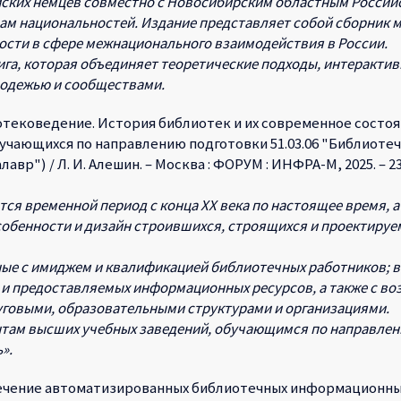
йских немцев совместно с Новосибирским областным Росси
лам национальностей. Издание представляет собой сборник 
ости в сфере межнационального взаимодействия в России.
га, которая объединяет теоретические подходы, интерактив
лодежью и сообществами.
тековедение. История библиотек и их современное состояни
бучающихся по направлению подготовки 51.03.06 "Библиот
р") / Л. И. Алешин. – Москва : ФОРУМ : ИНФРА-М, 2025. – 238 с
ся временной период с конца XX века по настоящее время, а
обенности и дизайн строившихся, строящихся и проектируе
ные с имиджем и квалификацией библиотечных работников; 
 и предоставляемых информационных ресурсов, а также с в
уговыми, образовательными структурами и организациями.
там высших учебных заведений, обучающимся по направлени
».
чение автоматизированных библиотечных информационных 