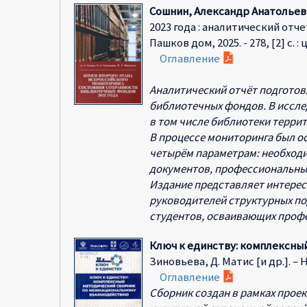
Сошнин, Александр Анатольев
2023 года : аналитический отче
Пашков дом, 2025. - 278, [2] с. : ц
Оглавление
Аналитический отчёт подготов
библиотечных фондов. В иссле
в том числе библиотеки террит
В процессе мониторинга был о
четырём параметрам: необход
документов, профессиональные
Издание представляет интерес
руководителей структурных по
студентов, осваивающих профе
Ключ к единству: комплексн
Зиновьева, Д. Матис [и др.]. – Ново
Оглавление
Сборник создан в рамках прое