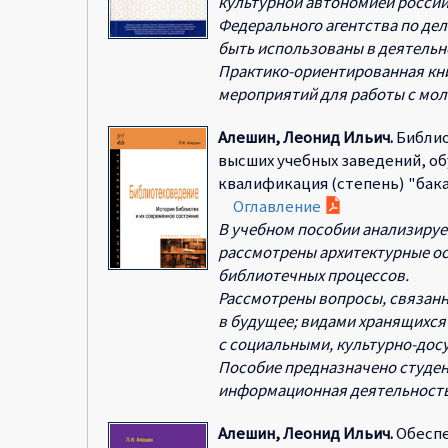
культурной автономией росси
Федерального агентства по де
быть использованы в деятельн
Практико-ориентированная кни
мероприятий для работы с мо
Алешин, Леонид Ильич.
Библио
высших учебных заведений, о
квалификация (степень) "бакалав
Оглавление
В учебном пособии анализирует
рассмотрены архитектурные ос
библиотечных процессов.
Рассмотрены вопросы, связан
в будущее; видами хранящихся
с социальными, культурно-дос
Пособие предназначено студен
информационная деятельность
Алешин, Леонид Ильич.
Обеспе