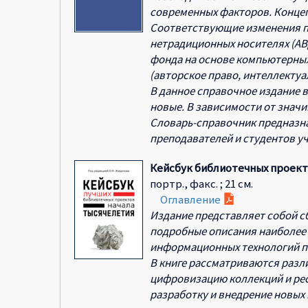
современных факторов. Концеп
Соответствующие изменения по
нетрадиционных носителях (А
фонда на основе компьютерных
(авторское право, интеллектуал
В данное справочное издание 
новые. В зависимости от знач
Словарь-справочник предназна
преподавателей и студентов у
Кейсбук библиотечных проект
портр., факс. ; 21 см.
Оглавление
Издание представляет собой сб
подробные описания наиболее 
информационных технологий по
В книге рассматриваются разл
цифровизацию коллекций и рес
разработку и внедрение новых