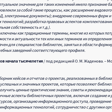
туальное значение для таких изменений имело признание б
влекли за собой такие процессы, как: расширение видового
ВД, электронные документы); внедрение современных форм 
 технологий; разработка правовых аспектов комплектовани
ьная собственность и т.д.).
включены как традиционные термины, многие из которых пот
имости и актуальности тех или иных терминов их определени
чен для специалистов библиотек, занятых в области форм
чебных заведений соответствующего профиля.
ов начала тысячелетия
/ под редакцией О. М. Жаденова. – Москв
орник кейсов и отчетов о проектах, реализованных в библиот
успешных и значимых проектов, которые позволяют библиот
лучить ценные практические знания, советы и рекомендации
ичные аспекты библиотечных проектов, включая создание и 
урсов, организацию информационного доступа, проведение 
 информационных технологий, сотрудничество с другими орг