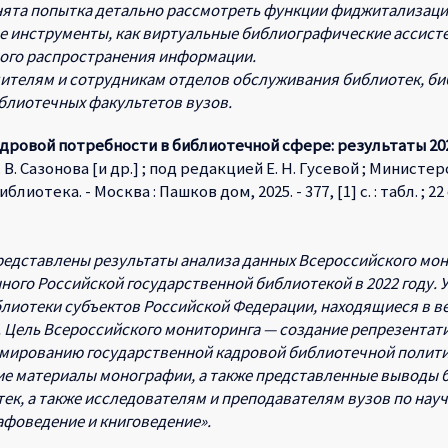
нята попытка детально рассмотреть функции фиджитализаци
е инструменты, как виртуальные библиографические ассисте
ного распространения информации.
дителям и сотрудникам отделов обслуживания библиотек, б
блиотечных факультетов вузов.
ровой потребности в библиотечной сфере: результаты 2022
О. В. Сазонова [и др.] ; под редакцией Е. Н. Гусевой ; Мини
отека. - Москва : Пашков дом, 2025. - 377, [1] с. : табл. ; 22 
едставлены результаты анализа данных Всероссийского мон
ного Российской государственной библиотекой в 2022 году.
лиотеки субъектов Российской Федерации, находящиеся в в
. Цель Всероссийского мониторинга — создание репрезента
мированию государственной кадровой библиотечной полити
ие материалы монографии, а также представленные выводы 
ек, а также исследователям и преподавателям вузов по науч
фоведение и книговедение».