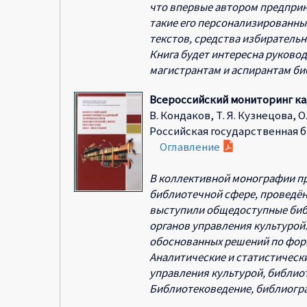
что впервые автором предпри
такие его персонализированны
текстов, средства избиратель
Книга будет интересна руково
магистрантам и аспирантам би
Всероссийский мониторинг кад
В. Кондаков, Т. Я. Кузнецова, 
Российская государственная библи
Оглавление
В коллективной монографии пр
библиотечной сфере, проведён
выступили общедоступные биб
органов управления культурой
обоснованных решений по фор
Аналитические и статистическ
управления культурой, библиот
Библиотековедение, библиогра