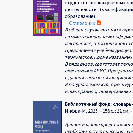
студентов высших учебных за
деятельность" (квалификация (ст
образование).
Оглавление
В общем случае автоматизиро
автоматизированных информац
как правило, в той или иной с
Предлагаемая учебная дисципл
техническое. Кроме названных
В ряде вузов, где готовят тех
обеспечение АБИС, Программное
с данной тематикой дисциплин,
В предлагаемом курсе речь и
и, как правило, универсальных
Библиотечный фонд
: словарь-
Инфра-М, 2025. – 158 с. ; 22 с
Данное издание представляет 
необходимостью внесения сущ