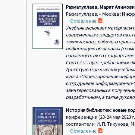
Рахматуллаев, Марат Алимович 
Рахматуллаев. – Москва : Инфра-М
Оглавление
Учебник включает материалы 
современных стандартов на ста
технического, рабочего проек
информацию об основах (грамо
ознакомить их со стандартами
Соответствует требованиям фе
Для студентов высших учебных
курса «Проектирование инфор
сотрудников информационно-би
заинтересованных в получении
разработчикам, а также руков
История библиотек: новые по
конференции (23-24 мая 2023 
составители: И. П. Тикунова, М. В
Оглавление