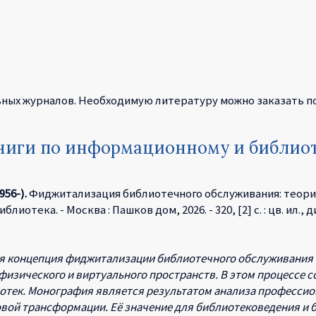
ьных журналов. Необходимую литературу можно заказать п
книги по информационному и библио
56-).
Фиджитализация библиотечного обслуживания: теория и
отека. - Москва : Пашков дом, 2026. - 320, [2] с. : цв. ил., ди
кая концепция фиджитализации библиотечного обслуживания
изического и виртуального пространств. В этом процессе 
отек. Монография является результатом анализа профессио
ой трансформации. Её значение для библиотековедения и б