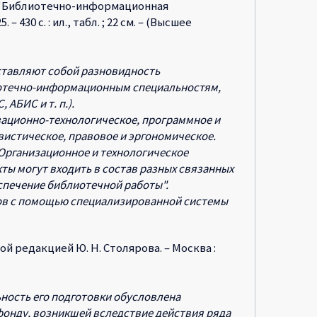
6 "Библиотечно-информационная
430 с. : ил., табл. ; 22 см. – (Высшее
тавляют собой разновидность
иотечно-информационным специальностям,
АБИС и т. п.).
зационно-технологическое, программное и
истическое, правовое и эргономическое.
 (Организационное и технологическое
кты могут входить в состав разных связанных
еспечение библиотечной работы".
ов с помощью специализированной системы
ной редакцией Ю. Н. Столярова. – Москва :
ность его подготовки обусловлена
онду, возникшей вследствие действия ряда