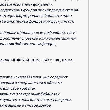
азовым понятием «документ».
 содержания фондов за счет документов на
и методов формирования библиотечного
я библиотечных фондов и их доступности
ребовали обновления их дефиниций, так и
я дополнены справкой или комментариями.
ирования библиотечных фондов,
а : ИНФРА-М, 2025. – 147 с. : ил., цв. ил.,
еках в начале XXI века. Она содержит
екарям и специалистам в области
 для своей работы.
развитие электронных библиотек,
медиатек и образовательных программ,
анизациями и многое другое.