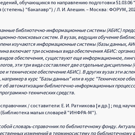
ведений, обучающихся по направлению подготовки 51.03.0
епень) "бакалавр") / Л. И. Алешин. – Москва : ФОРУМ, 2025. – 
ванные библиотечно-информационные системы (АБИС) предс
ионно-поисковых систем. В вузах, ведущих обучение библ
тепени изучаются информационные системы (базы данных, АИС, 
ина включает три основных вида обеспечения АБИС: органи
 видов обеспечения, существуют еще информационное, лингв
нологов, эти три вида составляют две отдельные дисциплины
 и техническое обеспечение АБИС). В других вузах эти аспе
 например в курс "Базы данных" или в курс "Техническое об
дет об автоматизации библиотечно-информационных процесс
 программно-технических средств.
справочник / составители: Е. И. Ратникова [и др.] ; под науч
м. – (Библиотека малых словарей "ИНФРА-М").
собой словарь-справочник по библиотечному фонду. Актуаль
ественных изменений в терминосистему по библиотечному ф