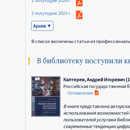
1 полугодие 2024 г.
2 полугодие 2023 г.
Архив ▼
В список включены статьи из профессионал
В библиотеку поступили 
Каптерев, Андрей Игоревич (19
Российская государственная библи
Оглавление
В книге представлена авторс
использования возможностей ф
пользователей услугами библи
современные тенденции цифров