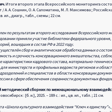
ич.
Итоги второго этапа Всероссийского мониторинга сост
т / А. А. Сошнин, О. А. Саломатина, М. Л. Максимова ; Российс
в. ил., диагр., табл., схемы ; 22 см.
лен по результатам второго исследования Всероссийского м
довании приняли участие библиотеки федерального уровня, 
орий, вошедших в состав РФ в 2022 году.
существлён сбор и аналитическая обработка данных о состо
имость и срочность консервационного вмешательства, собл
 характеристики кадрового состава, материально-техничес
 для министерств и профильных ведомств регионов и областе
дразделений и специалистов в области консервации документ
ссии в сфере обеспечения сохранности документных фондов
ый методический сборник по межнациональному взаимодей
сибирск : [б. и.], 2025. – 189 с. : ил., цв. ил., табл. ; 21 см.
кта «Школа культурного взаимодействия “Ключ к единству”»