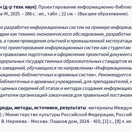
(д-р техн. наук)
. Проектирование информационно-библиотеч
, 2025. – 286 с. : ил., табл. ; 22 см. – (Высшее образование).
по разработке информационных систем на примере информац
дии как технико-экономического обследования, разработки т
та, а также проведения опытной и промышленной эксплуатаци
те) проектирования информационных систем как студентам с
 и правилами подготовки и оформления проектной документа
деральных государственных образовательных стандартов в
 заведений, обучающихся по направлению «Информационные
мационно-библиотечных и архивных систем». Рекомендуется
блиотечных и архивных учреждений, для преподавателей, н
 ценных сведений об этапах и методах создания информацио
одителям организаций-заказчиков для правильной постанов
дходы, методы, источники, результаты
: материалы Междун
г.) / Министерство культуры Российской Федерации, Россий
. Нерюева. - Москва : Пашков дом, 2024. - 410, [1] с., [8] л. ил.,