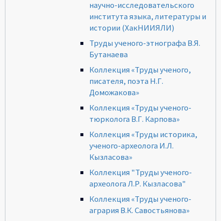
научно-исследовательского
института языка, литературы и
истории (ХакНИИЯЛИ)
Труды ученого-этнографа В.Я.
Бутанаева
Коллекция «Труды ученого,
писателя, поэта Н.Г.
Доможакова»
Коллекция «Труды ученого-
тюрколога В.Г. Карпова»
Коллекция «Труды историка,
ученого-археолога И.Л.
Кызласова»
Коллекция "Труды ученого-
археолога Л.Р. Кызласова"
Коллекция «Труды ученого-
агрария В.К. Савостьянова»