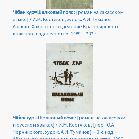
Чiбек хур=Шелковый пояс
: [роман на хакасском
языке] / И.М. Костяков, худож. А.И. Туманов. –
Абакан : Хакасское отделение Красноярского
книжного издательства, 1989. – 232 с.
Чiбек хур =Шелковый пояс
: [роман: на хакасском
и русском языках] / И.М. Костяков, [пер. Ю.А.
Черчинского, худож. А.И. Туманов]. – 3-е изд. –