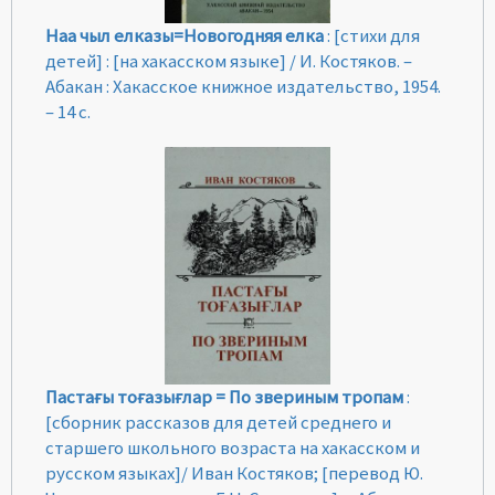
Наа чыл елказы=Новогодняя елка
: [стихи для
детей] : [на хакасском языке] / И. Костяков. –
Абакан : Хакасское книжное издательство, 1954.
– 14 с.
Пастағы тоғазығлар = По звериным тропам
:
[сборник рассказов для детей среднего и
старшего школьного возраста на хакасском и
русском языках]/ Иван Костяков; [перевод Ю.