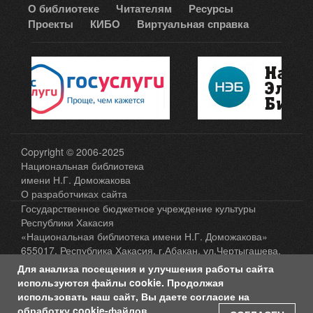
О библиотеке
Читателям
Ресурсы
Проекты
КИБО
Виртуальная справка
Copyright © 2006-2025
Национальная библиотека
имени Н.Г. Доможакова
О разработчиках сайта
Государственное бюджетное учреждение культуры
Республики Хакасия
«Национальная библиотека имени Н.Г. Доможакова»
655017, Республика Хакасия, г.Абакан, ул.Чертыгашева,
65, а/я 13 , тел.: 8(3902) 202-398
Для анализа посещения и улучшения работы сайта
Карта сайта
используются файлы cookie. Продолжая
использовать наш сайт, Вы даете согласие на
Политика защиты и обработки персональных
обработку cookie-файлов.