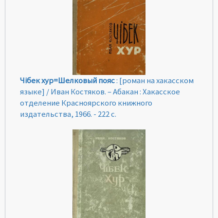
Чiбек хур=Шелковый пояс
: [роман на хакасском
языке] / Иван Костяков. – Абакан : Хакасское
отделение Красноярского книжного
издательства, 1966. - 222 с.