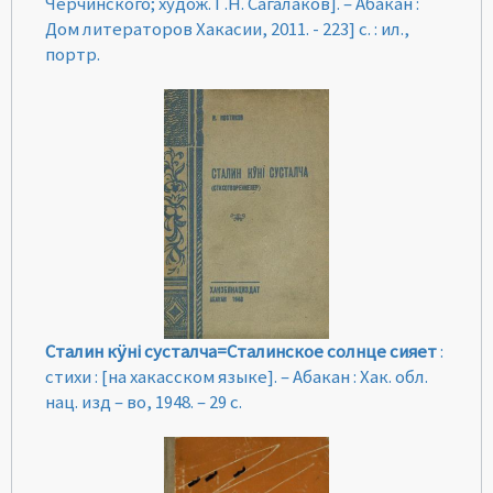
Черчинского; худож. Г.Н. Сагалаков]. – Абакан :
Дом литераторов Хакасии, 2011. - 223] с. : ил.,
портр.
Сталин кӱні сусталча=Сталинское солнце сияет
:
стихи : [на хакасском языке]. – Абакан : Хак. обл.
нац. изд – во, 1948. – 29 с.