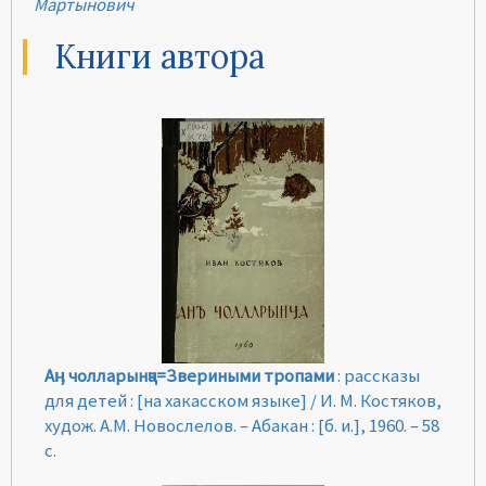
Мартынович
Книги автора
Аӊ чолларынҷа=Звериными тропами
: рассказы
для детей : [на хакасском языке] / И. М. Костяков,
худож. А.М. Новослелов. – Абакан : [б. и.], 1960. – 58
с.