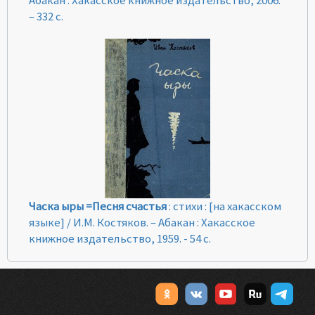
Абакан : Хакасское книжное издательство, 2006.
– 332 с.
Часка ыры =Песня счастья
: стихи : [на хакасском
языке] / И.М. Костяков. – Абакан : Хакасcкое
книжное издательство, 1959. - 54 с.