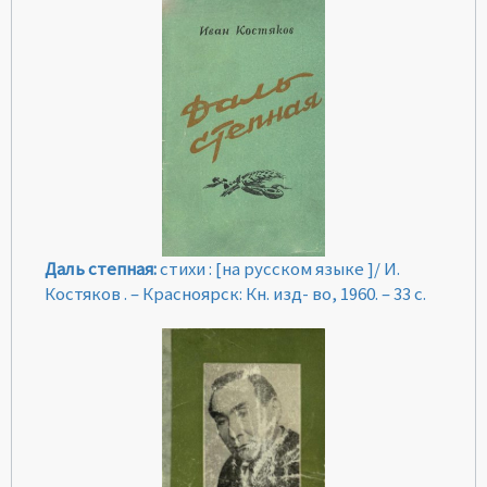
Даль степная:
стихи : [на русском языке ]/ И.
Костяков . – Красноярск: Кн. изд- во, 1960. – 33 с.