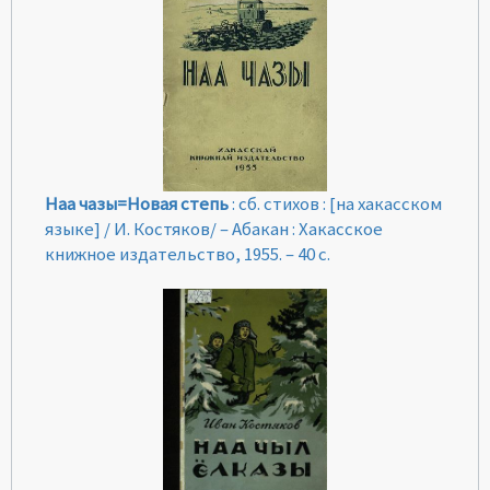
Наа чазы=Новая степь
: сб. стихов : [на хакасском
языке] / И. Костяков/ – Абакан : Хакасское
книжное издательство, 1955. – 40 с.