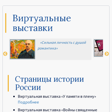
Виртуальные
выставки
ой
Пётр Трояков – писатель,
воин, учёный
до генер
Страницы истории
России
Виртуальная выставка «У памяти в плену»
Подробнее
Виртуальная выставка «Войны священные