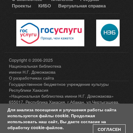
Проекты
КИБО
Виртуальная справка
Copyright © 2006-2025
Национальная библиотека
имени Н.Г. Доможакова
О разработчиках сайта
Государственное бюджетное учреждение культуры
Республики Хакасия
«Национальная библиотека имени Н.Г. Доможакова»
655017, Республика Хакасия, г.Абакан, ул.Чертыгашева,
65, а/я 13 , тел.: 8(3902) 202-398
Для анализа посещения и улучшения работы сайта
Карта сайта
используются файлы cookie. Продолжая
использовать наш сайт, Вы даете согласие на
Политика защиты и обработки персональных
обработку cookie-файлов.
СОГЛАСЕН