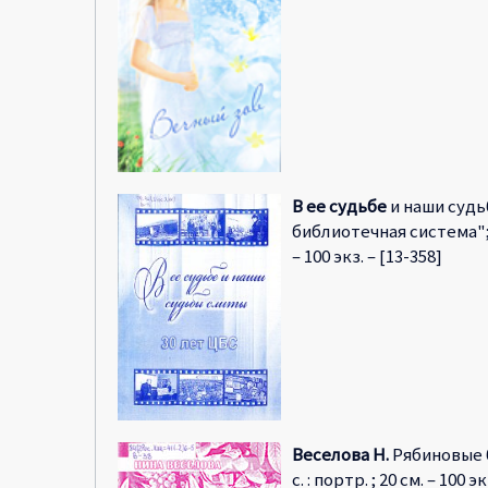
В ее судьбе
и наши судь
библиотечная система"; [с
– 100 экз. – [13-358]
Веселова Н.
Рябиновые бу
с. : портр. ; 20 см. – 100 э