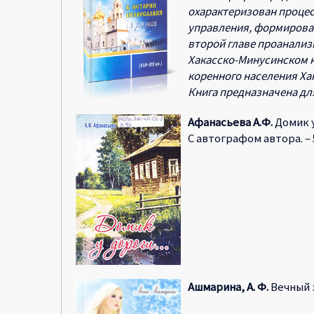
охарактеризован процес
управления, формирован
второй главе проанализ
Хакасско-Минусинском к
коренного населения Ха
Книга предназначена дл
Афанасьева А.Ф.
Домик у 
С автографом автора. – 5
Ашмарина, А. Ф.
Вечный зо