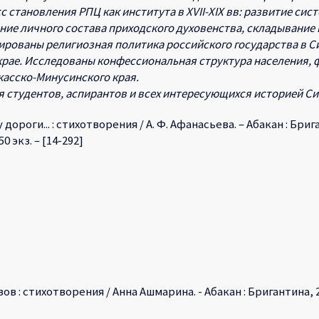
с становления PПЦ как института в XVII-XIX вв: развитие с
ие личного состава приходского духовенства, складывание
ированы религиозная политика российского государства в Си
рае. Исследованы конфессиональная структура населения,
касско-Минусинского края.
я студентов, аспирантов и всех интересующихся историей Си
дороги... : стихотворения / А. Ф. Афанасьева. – Абакан : Бригантин
0 экз. – [14-292]
в : стихотворения / Анна Ашмарина. - Абакан : Бригантина, 2015. 