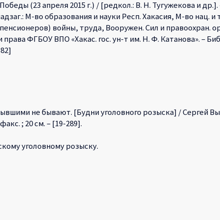
ды (23 апреля 2015 г.) / [редкол.: В. Н. Тугужекова и др.]. – А
 В надзаг.: М-во образования и науки Респ. Хакасия, М-во нац. 
пенсионеров) войны, труда, Вооружен. Сил и правоохран. орган
права ФГБОУ ВПО «Хакас. гос. ун-т им. Н. Ф. Катанова». – Библ
382]
вшими не бывают. [Будни уголовного розыска] / Сергей Вычужа
 факс. ; 20 см. – [19-289].
кому уголовному розыску.