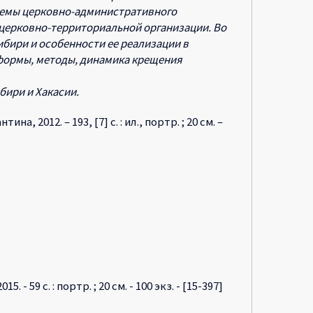
истемы церковно-административного
 церковно-территориальной организации. Во
бири и особенности ее реализации в
 формы, методы, динамика крещения
бири и Хакасии.
а, 2012. – 193, [7] с. : ил., портр. ; 20 см. –
- 59 с. : портр. ; 20 см. - 100 экз. - [15-397]