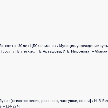
бы слиты : 30 лет ЦБС : альманах / Муницип. учреждение ку
ост.: Л. В. Легких, Г. В. Арташова, И. Б. Миронова]. – Абакан : Б
сы : [стихотворения, рассказы, частушки, песни] / Н. В. Весел
кз. – [14-294]