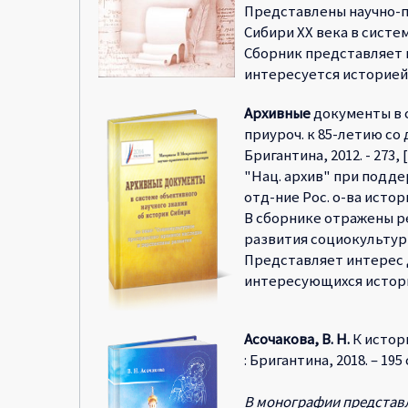
Представлены научно-
Сибири XX века в сист
Сборник представляет и
интересуется историей 
Архивные
документы в с
приуроч. к 85-летию со д
Бригантина, 2012. - 273, 
"Нац. архив" при поддерж
отд-ние Рос. о-ва истори
В сборнике отражены р
развития социокультур
Представляет интерес д
интересующихся истори
Асочакова, В. Н.
К истори
: Бригантина, 2018. – 195 с
В монографии представл