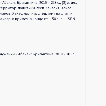
бакан : Бригантина, 2015. – 253 с., [8] л. ил.,
и территор. политики Респ. Хакасия, Хакас.
ов, Хакас. науч.-исслед. ин-т яз., лит. и
иогр. в примеч. в конце ст. – 50 экз. – ISBN
нин. - Абакан : Бригантина, 2019. - 201 с.,