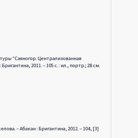
льтуры "Саяногор. Централизованная
ригантина, 2011. – 105 с. : ил., портр.; 28 см.
ова. – Абакан : Бригантина, 2012. – 104, [3]