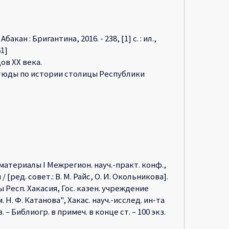
кан : Бригантина, 2016. - 238, [1] с. : ил.,
61]
ов XX века.
тюды по истории столицы Республики
атериалы I Межрегион. науч.-практ. конф.,
ед. совет.: В. М. Райс, О. И. Окольникова].
туры Респ. Хакасия, Гос. казен. учреждение
Н. Ф. Катанова", Хакас. науч.-исслед. ин-та
 Библиогр. в примеч. в конце ст. – 100 экз.