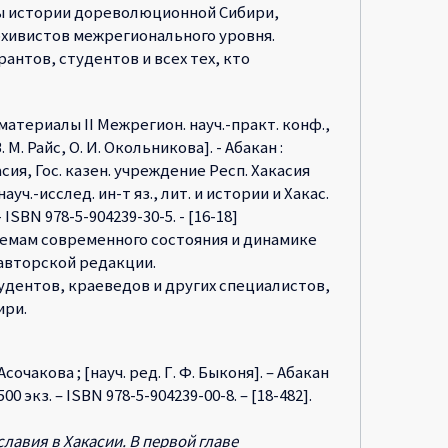
ы истории дореволюционной Сибири,
рхивистов межрегионального уровня.
антов, студентов и всех тех, кто
атериалы II Межрегион. науч.-практ. конф.,
М. Райс, О. И. Окольникова]. - Абакан :
акасия, Гос. казен. учреждение Респ. Хакасия
уч.-исслед. ин-т яз., лит. и истории и Хакас.
ISBN 978-5-904239-30-5. - [16-18]
лемам современного состояния и динамике
авторской редакции.
удентов, краеведов и других специалистов,
ири.
сочакова ; [науч. ред. Г. Ф. Быконя]. – Абакан
 500 экз. – ISBN 978-5-904239-00-8. – [18-482].
авия в Хакасии. В первой главе