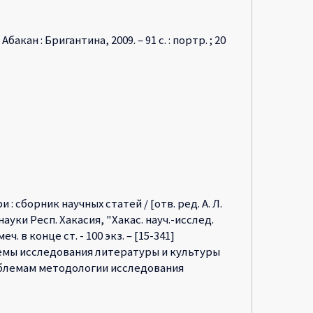
акан : Бригантина, 2009. – 91 с. : портр. ; 20
сборник научных статей / [отв. ред. А. Л.
и науки Респ. Хакасия, "Хакас. науч.-исслед.
ч. в конце ст. - 100 экз. – [15-341]
емы исследования литературы и культуры
роблемам методологии исследования