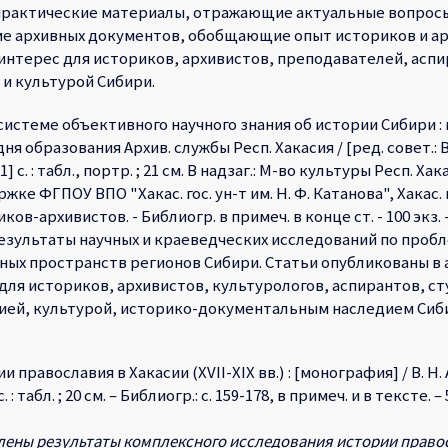
практические материалы, отражающие актуальные вопрос
еме архивных документов, обобщающие опыт историков и а
нтерес для историков, архивистов, преподавателей, аспир
и культурой Сибири.
истеме объективного научного знания об истории Сибири : м
ня образования Архив. службы Респ. Хакасия / [ред. совет.: В. 
[1] с. : табл., портр. ; 21 см. В надзаг.: М-во культуры Респ. Х
ке ФГПОУ ВПО "Хакас. гос. ун-т им. Н. Ф. Катанова", Хакас. на
ков-архивистов. - Библиогр. в примеч. в конце ст. - 100 экз. - 
езультаты научных и краеведческих исследований по проб
ных пространств регионов Сибири. Статьи опубликованы в 
ля историков, архивистов, культурологов, аспирантов, ст
ей, культурой, историко-документальным наследием Сиб
и православия в Хакасии (XVII-XIX вв.) : [монография] / В. Н. А
. : табл. ; 20 см. – Библиогр.: с. 159-178, в примеч. и в тексте. –
ены результаты комплексного исследования истории правосл