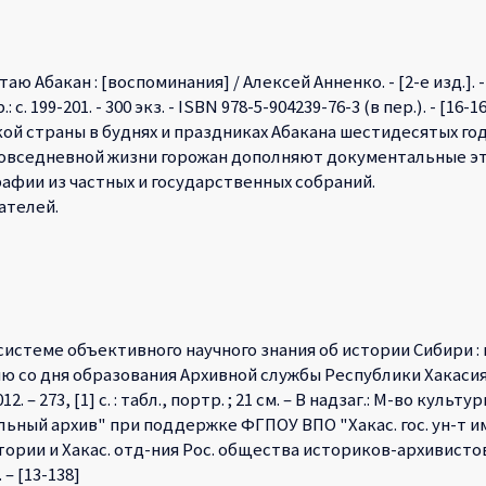
 Абакан : [воспоминания] / Алексей Анненко. - [2-е изд.]. - Аба
: с. 199-201. - 300 экз. - ISBN 978-5-904239-76-3 (в пер.). - [16-1
й страны в буднях и праздниках Абакана шестидесятых год
повседневной жизни горожан дополняют документальные э
афии из частных и государственных собраний.
ателей.
истеме объективного научного знания об истории Сибири : м
 со дня образования Архивной службы Республики Хакасия / [р
12. – 273, [1] с. : табл., портр. ; 21 см. – В надзаг.: М-во куль
ьный архив" при поддержке ФГПОУ ВПО "Хакас. гос. ун-т им. 
ории и Хакас. отд-ния Рос. общества историков-архивистов. –
 – [13-138]