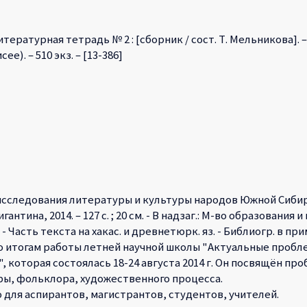
литературная тетрадь № 2 : [сборник / сост. Т. Мельникова]. – Аб
ее). – 510 экз. – [13-386]
следования литературы и культуры народов Южной Сибири : 
гантина, 2014. – 127 с. ; 20 см. - В надзаг.: М-во образования 
. - Часть текста на хакас. и древнетюрк. яз. - Библиогр. в приме
о итогам работы летней научной школы "Актуальные пробл
 которая состоялась 18-24 августа 2014 г. Он посвящён п
ы, фольклора, художественного процесса.
для аспирантов, магистрантов, студентов, учителей.