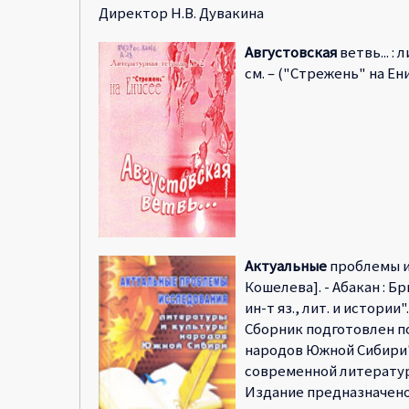
Директор Н.В. Дувакина
Августовская
ветвь... : 
см. – ("Стрежень" на Енис
Актуальные
проблемы ис
Кошелева]. - Абакан : Бри
ин-т яз., лит. и истории"
Сборник подготовлен п
народов Южной Сибири",
современной литератур
Издание предназначено 