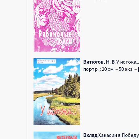
Витюгов, Н. В.
У истока..
портр. ; 20 см. – 50 экз. –
Вклад
Хакасии в Победу