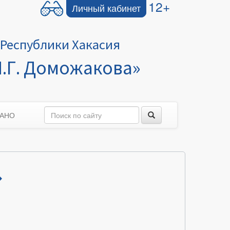
12+
Личный кабинет
Республики Хакасия
.Г. Доможакова»
 АНО
»