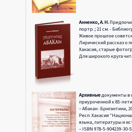
Анненко, А. Н.
Предпочитаю
портр. ; 21 см. - Библиогр.
Живое прошлое советско
Лирический рассказ о 
Хакасия, старые фотогр
Для широкого круга чит
Архивные
документы в с
приуроченной к 85-летию
– Абакан : Бригантина, 20
Респ. Хакасия "Национал
языка, литературы и ист
– ISBN 978-5-904239-30-5.