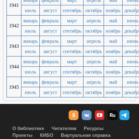
январь
февраль
март
апрель
май
июнь
1941
июль
август
сентябрь
октябрь
ноябрь
декабр
январь
февраль
март
апрель
май
июнь
1942
июль
август
сентябрь
октябрь
ноябрь
декабр
январь
февраль
март
апрель
май
июнь
1943
июль
август
сентябрь
октябрь
ноябрь
декабр
январь
февраль
март
апрель
май
июнь
1944
июль
август
сентябрь
октябрь
ноябрь
декабр
январь
февраль
март
апрель
май
июнь
1945
июль
август
сентябрь
октябрь
ноябрь
декабр
О библиотеке
Читателям
Ресурсы
Проекты
КИБО
Виртуальная справка