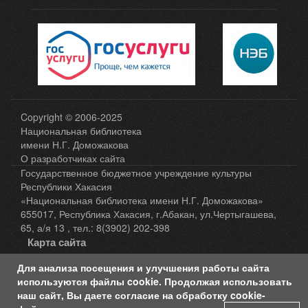
Copyright © 2006-2025
Национальная библиотека
имени Н.Г. Доможакова
О разработчиках сайта
Государственное бюджетное учреждение культуры
Республики Хакасия
«Национальная библиотека имени Н.Г. Доможакова»
655017, Республика Хакасия, г.Абакан, ул.Чертыгашева,
65, а/я 13 , тел.: 8(3902) 202-398
Карта сайта
Для анализа посещения и улучшения работы сайта
Политика защиты и обработки персональных
используются файлы cookie. Продолжая использовать
данных
наш сайт, Вы даете согласие на обработку cookie-