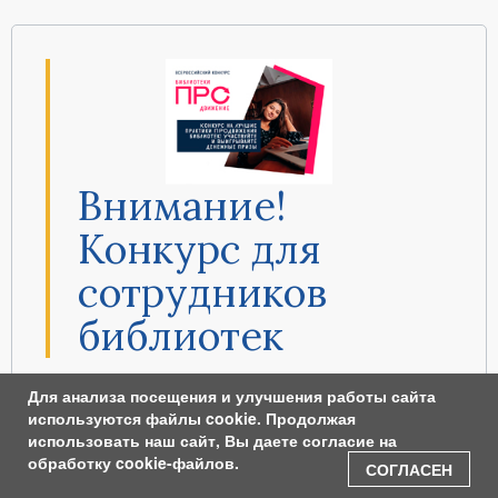
Внимание!
Конкурс для
сотрудников
библиотек
Ежегодный Всероссийский конкурс «Библиотеки.
Для анализа посещения и улучшения работы сайта
ПРОдвижение» был создан, чтобы сделать
используются файлы cookie. Продолжая
использовать наш сайт, Вы даете согласие на
продвижение библиотечных услуг более
обработку cookie-файлов.
эффективным. Он способствует выявлению и
СОГЛАСЕН
популяризации лучших практик в продвижении