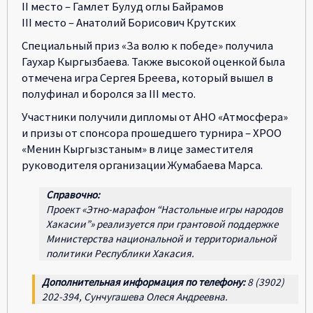
II место – Гамлет Булуд оглы Байрамов
III место – Анатолий Борисович Крутских
Специальный приз «За волю к победе» получила
Гаухар Кыргызбаева. Также высокой оценкой была
отмечена игра Сергея Бреева, который вышел в
полуфинал и боролся за III место.
Участники получили дипломы от АНО «Атмосфера»
и призы от спонсора прошедшего турнира – ХРОО
«Менин Кыргызстаным» в лице заместителя
руководителя организации Жумабаева Марса.
Справочно:
Проект «Этно-марафон “Настольные игры народов
Хакасии”» реализуется при грантовой поддержке
Министерства национальной и территориальной
политики Республики Хакасия.
Дополнительная информация по телефону:
8 (3902)
202-394, Сунчугашева Олеся Андреевна.