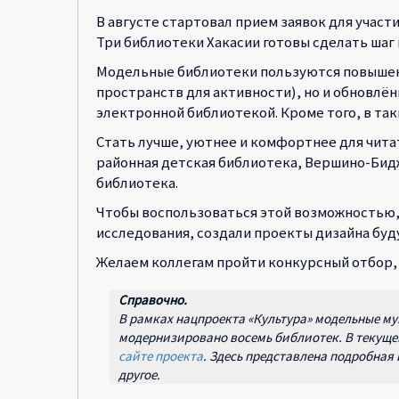
В августе стартовал прием заявок для участ
Три библиотеки Хакасии готовы сделать шаг
Модельные библиотеки пользуются повышенн
пространств для активности), но и обновл
электронной библиотекой. Кроме того, в та
Стать лучше, уютнее и комфортнее для читат
районная детская библиотека, Вершино-Бид
библиотека.
Чтобы воспользоваться этой возможностью,
исследования, создали проекты дизайна буд
Желаем коллегам пройти конкурсный отбор,
Справочно.
В рамках нацпроекта «Культура» модельные му
модернизировано восемь библиотек. В текуще
сайте проекта
. Здесь представлена подробная
другое.