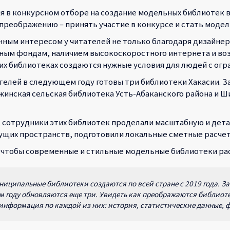
ия в конкурсном отборе на создание модельных библиотек в 
 преображению – принять участие в конкурсе и стать моде
ым интересом у читателей не только благодаря дизайнерс
ённым фондам, наличием высокоскоростного интернета и в
ких библиотеках создаются нужные условия для людей с ог
елей в следующем году готовы три библиотеки Хакасии. За
жинская сельская библиотека Усть-Абаканского района и 
 сотрудники этих библиотек проделали масштабную и дет
ущих пространств, подготовили локальные сметные расчеты
 чтобы современные и стильные модельные библиотеки рас
ниципальные библиотеки создаются по всей стране с 2019 года. За
м году обновляются еще три. Увидеть как преображаются библиоте
 информация по каждой из них: история, статистические данные, 