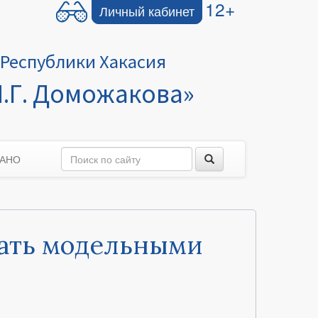
12+
Личный кабинет
Республики Хакасия
.Г. Доможакова»
 АНО
тать модельными