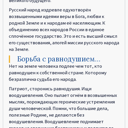
великого будущего.
Русский народ издревле одухотворён
возвышенными идеями веры в Бога, любви к
родной Земле и к народам её населяющим. К
объединению всех народов России в единое
сплочённое государство. Это и есть высший смысл
его существования, апогей миссии русского народа
на Земле.
Борьба с равнодушием…
Нет на земле человека подлее чем тот, кто
равнодушен к собственной стране. Которому
безразлична судьба его народа.
Патриот, сторонись равнодушия. Ищи
воодушевления. Оно пылает огнём в возвышенных
мыслях, порождающих героические устремления
души человеческой. Помни, что большие дела,
полезные Родине, не делаются без
воодушевления. Воодушевление поднимает
героев на свершение беспримерных подвигов во