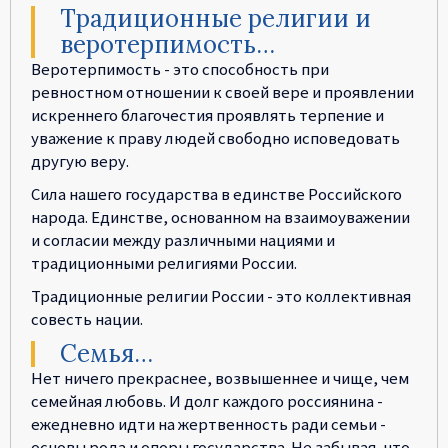
Традиционные религии и
веротерпимость…
Веротерпимость - это способность при
ревностном отношении к своей вере и проявлении
искреннего благочестия проявлять терпение и
уважение к праву людей свободно исповедовать
другую веру.
Сила нашего государства в единстве Российского
народа. Единстве, основанном на взаимоуважении
и согласии между различными нациями и
традиционными религиями России.
Традиционные религии России - это коллективная
совесть нации.
Семья…
Нет ничего прекраснее, возвышеннее и чище, чем
семейная любовь. И долг каждого россиянина -
ежедневно идти на жертвенность ради семьи -
основы рода и опоры государства. Не забывая, что