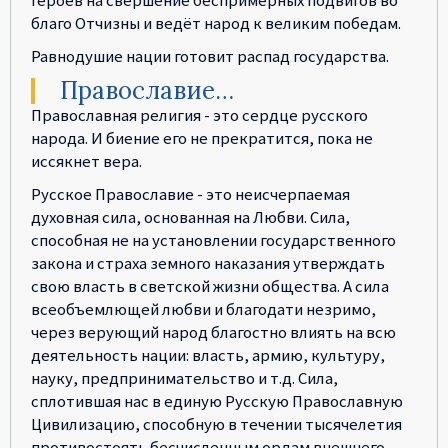
благо Отчизны и ведёт народ к великим победам.
Равнодушие нации готовит распад государства.
Православие…
Православная религия - это сердце русского
народа. И биение его не прекратится, пока не
иссякнет вера.
Русское Православие - это неисчерпаемая
духовная сила, основанная на Любви. Сила,
способная не на установлении государственного
закона и страха земного наказания утверждать
свою власть в светской жизни общества. А сила
всеобъемлющей любви и благодати незримо,
через верующий народ благостно влиять на всю
деятельность нации: власть, армию, культуру,
науку, предпринимательство и т.д. Сила,
сплотившая нас в единую Русскую Православную
Цивилизацию, способную в течении тысячелетия
противостоять бесчисленным ордам внешнего