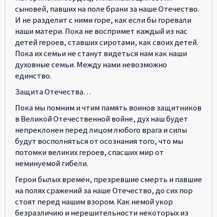
сыновей, павших на поле брани за наше Отечество.
И не разделит с ними горе, как если бы горевали
наши матери. Пока не воспримет каждый из нас
детей героев, ставших сиротами, как своих детей.
Пока их семьи не станут видеться нам как наши
духовные семьи. Между нами невозможно
единство.
Защита Отечества…
Пока мы помним и чтим память воинов защитников
в Великой Отечественной войне, дух наш будет
непреклонен перед лицом любого врага и силы
будут восполняться от осознания того, что мы
потомки великих героев, спасших мир от
неминуемой гибели.
Герои былых времён, презревшие смерть и павшие
на полях сражений за наше Отечество, до сих пор
стоят перед нашим взором. Как немой укор
безразличию и нерешительности некоторых из