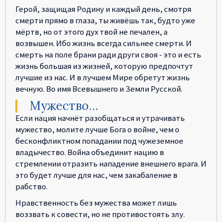
Герой, защищая Родину и каждый день, смотря
смерти прямо в глаза, ты живёшь так, будто уже
мёртв, но от этого дух твой не печален, а
возвышен. Ибо жизнь всегда сильнее смерти. И
смерть на поле брани ради други своя - это и есть
жизнь большая из жизней, которую предпочтут
лучшие из нас. И в лучшем Мире обретут жизнь
вечную. Во имя Всевышнего и Земли Русской.
Мужество…
Если нация начнёт разобщаться и утрачивать
мужество, молите лучше Бога о войне, чем о
бесконфликтном попадании под чужеземное
владычество. Война объединит нацию в
стремлении отразить нападение внешнего врага. И
это будет лучше для нас, чем закабаление в
рабство.
Нравственность без мужества может лишь
воззвать к совести, но не противостоять злу.