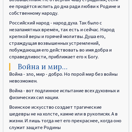
ее придётся испить до дна ради любви к Родине и
собственному народу.
Российский народ - народ духа. Так было с
незапамятных времён, так есть и сейчас. Народ
крепкой веры и горячей молитвы. Душа его,
страждущая возвышенных устремлений,
побуждающая его действовать во имя добра и
справедливости, приближает его к Богу.
Война и мир…
Война - зло, мир - добро. Но порой мир без войны
невозможен.
Война - вот подлинное испытание всех духовных и
физических сил нации.
Воинское искусство создает трагические
шедевры не на холсте, камне или в рукописях. А в
жизни. И лишь тогда нет его прекраснее, когда оно
служит защите Родины