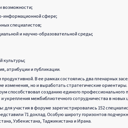
и возможности;
но-информационной сфере;
ных специалистов;
иальной и научно-образовательной среды;
й культуры;
я, атрибуции и публикации.
родуктивной. В ее рамках состоялись два пленарных засе
ие изменения, но и выработать стратегические ориентиры
орум способствовал созданию единого профессионального 
 и укрепления межбиблиотечного сотрудничества в новых 
для участия в форуме зарегистрировались 152 специалист
редставили 71 доклад. Особую широту горизонтов подчерк
тана, Узбекистана, Таджикистана и Ирана.