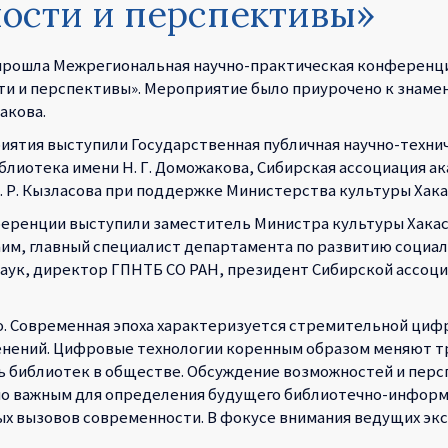
ости и перспективы»
шно прошла Межрегиональная научно-практическая конферен
 и перспективы». Мероприятие было приурочено к знамена
акова.
ятия выступили Государственная публичная научно-техни
блиотека имени Н. Г. Доможакова, Сибирская ассоциация а
 Р. Кызласова при поддержке Министерства культуры Хака
еренции выступили заместитель Министра культуры Хакаси
аим, главный специалист департамента по развитию социа
наук, директор ГПНТБ СО РАН, президент Сибирской ассоц
о. Современная эпоха характеризуется стремительной циф
менений. Цифровые технологии коренным образом меняют
ь библиотек в обществе. Обсуждение возможностей и персп
нно важным для определения будущего библиотечно-инфор
х вызовов современности. В фокусе внимания ведущих экс