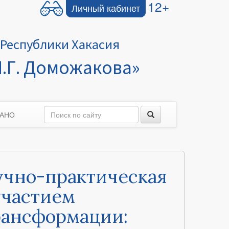
12+
Личный кабинет
Республики Хакасия
.Г. Доможакова»
 АНО
учно-практическая
участием
рансформации: