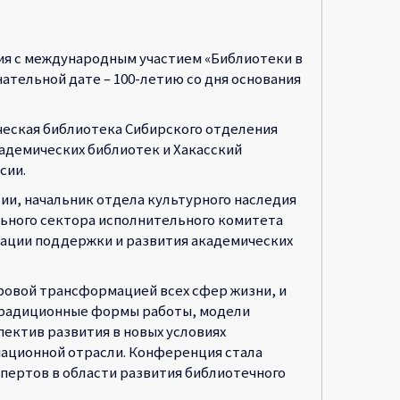
ция с международным участием «Библиотеки в
тельной дате – 100-летию со дня основания
ческая библиотека Сибирского отделения
кадемических библиотек и Хакасский
сии.
и, начальник отдела культурного наследия
льного сектора исполнительного комитета
иации поддержки и развития академических
ровой трансформацией всех сфер жизни, и
 традиционные формы работы, модели
ектив развития в новых условиях
мационной отрасли. Конференция стала
пертов в области развития библиотечного