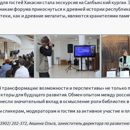
гостей Хакасии стала экскурсия на Салбыкский курган. Э
никам форума прикоснуться к древней истории республики
отеки, как и древние мегалиты, являются хранителями па
 трансформации: возможности и перспективы» не только 
екторы для будущего развития. Обмен опытом между росси
внесли значительный вклад в осмысление роли библиотек 
спикерам, модераторам и гостям за активное участие и п
(3902) 202-372, Аешина Ольга, заместитель директора по развитию