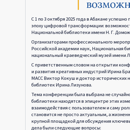
возможн
С 1 по 3 октября 2025 года в Абакане успе
эпоху цифровой трансформации: возможности
Национальной библиотеки имени Н. Г. Домож
Организаторами профессионального меропри
Российской академии наук, Национальная би
национальный краеведческий музей имени Л.
С приветственным словом на открытии конф
и развития креативных индустрий Ирина Бр
МАСС Виктор Кокуш и доктор исторических 
библиотек Ирина Лизунова.
Тема конференции была выбрана не случайн
библиотеки находятся в эпицентре этих из
взаимодействия с пользователем и саму рол
становится не просто актуальным, а жизне
крупной площадкой для обсуждения ключевы
дела были следующие вопросы: