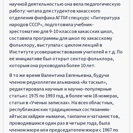
научной деятельностью она вела педагогическую
работу: читала для студентов хакасского
отделения филфака АГПИ спецкурс «Литература
народов СССР», подготовила учебник-
хрестоматию для 9-10 классов хакасских школ,
составила программы для школ по хакасскому
фольклору, выступала с циклом лекций в
Институте усовершенствования учителей и т.д. По
её инициативе был открыт сектор фольклора,
которым она руководила более 10 лет.
В то же время Валентина Евгеньевна, будучи
членом редколлегии альманаха «Ах тасхыл»,
редактировала научные и научно-популярные
статьи с 1975 по 1993 год, в более чем 18 номерах,
статьи в «Учёных записках». На всех областных,
республиканских традиционных состязаниях-
айтысах хайджи-нымахчи, тахпахчи и чатханистов,
проводившихся один раз в четыре года, была
членом жюри или председателем жюри с 1967 по