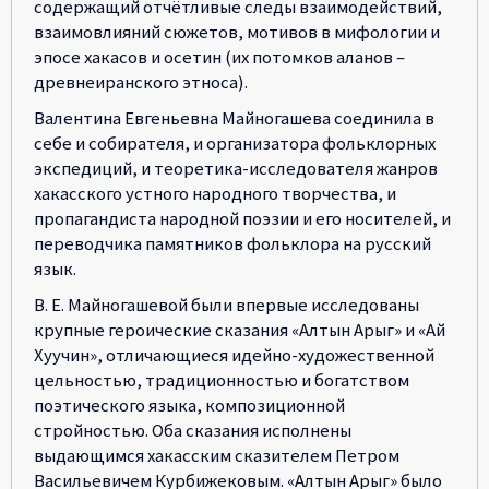
содержащий отчётливые следы взаимодействий,
взаимовлияний сюжетов, мотивов в мифологии и
эпосе хакасов и осетин (их потомков аланов –
древнеиранского этноса).
Валентина Евгеньевна Майногашева соединила в
себе и собирателя, и организатора фольклорных
экспедиций, и теоретика-исследователя жанров
хакасского устного народного творчества, и
пропагандиста народной поэзии и его носителей, и
переводчика памятников фольклора на русский
язык.
В. Е. Майногашевой были впервые исследованы
крупные героические сказания «Алтын Арыг» и «Ай
Хуучин», отличающиеся идейно-художественной
цельностью, традиционностью и богатством
поэтического языка, композиционной
стройностью. Оба сказания исполнены
выдающимся хакасским сказителем Петром
Васильевичем Курбижековым. «Алтын Арыг» было