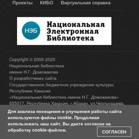
Проекты
КИБО
Виртуальная справка
Copyright © 2006-2025
Национальная библиотека
имени Н.Г. Доможакова
О разработчиках сайта
Государственное бюджетное учреждение культуры
Республики Хакасия
«Национальная библиотека имени Н.Г. Доможакова»
655017, Республика Хакасия, г.Абакан, ул.Чертыгашева,
65, а/я 13 , тел.: 8(3902) 202-398
Для анализа посещения и улучшения работы сайта
Карта сайта
используются файлы cookie. Продолжая
использовать наш сайт, Вы даете согласие на
Политика защиты и обработки персональных
обработку cookie-файлов.
СОГЛАСЕН
данных