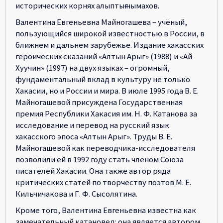
исторических корнях алыптығ нымахов.
Валентина Евгеньевна Майногашева – учёный,
пользующийся широкой известностью в России, в
ближнем и дальнем зарубежье. Издание хакасских
героических сказаний «Алтын Арыг» (1988) и «Ай
Хуучин» (1997) на двух языках – огромный,
фундаментальный вклад в культуру не только
Хакасии, но и России и мира. В июле 1995 года В. Е.
Майногашевой присуждена Государственная
премия Республики Хакасия им. Н. Ф. Катанова за
исследование и перевод на русский язык
хакасского эпоса «Алтын Арыг». Труды В. Е.
Майногашевой как переводчика-исследователя
позволили ей в 1992 году стать членом Союза
писателей Хакасии. Она также автор ряда
критических статей по творчеству поэтов М. Е.
Кильчичакова и Г. Ф. Сысолятина.
Кроме того, Валентина Евгеньевна известна как
замечательный катановед: она является автором