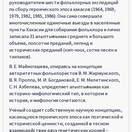
руководителем шести фольклорных экспедиций
по сбору героического эпоса хакасов (1964, 1969,
1979, 1982, 1985, 1986). Она сама совершала
многочисленные одиночные выезды в населённые
пункты Хакасии для собирания фольклора и лично
записала 31 алыптығ нымах среднего и большого
объёма, полсотни преданий, легенд и
исторических преданий (кип-чоох, сотни песен и
тахпахов).
В. Е. Майногашева, опираясь на концепции
авторитетных фольклористов В. М. Жирмунского,
В. Я. Проппа, М. И. Богдановой, Е. М. Мелетинского,
С. Н. Азбелева, определяет алыптығ нымах как
историко-мифологический тип, в котором и
история, и мифология сочетаются.
Учёный создаёт собственную научную концепцию,
касающуюся героического эпоса как поэтической и
исторической ценности, созданной в тесном
взаимодействии двух генетических корней –