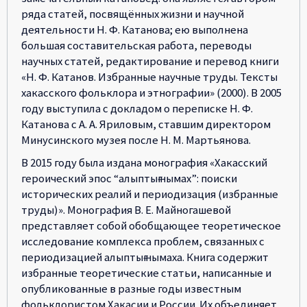
ряда статей, посвящённых жизни и научной
деятельности Н. Ф. Катанова; ею выполнена
большая составительская работа, переводы
научных статей, редактирование и перевод книги
«Н. Ф. Катанов. Избранные научные труды. Тексты
хакасского фольклора и этнографии» (2000). В 2005
году выступила с докладом о переписке Н. Ф.
Катанова с А. А. Яриловым, ставшим директором
Минусинского музея после Н. М. Мартьянова.
В 2015 году была издана монография «Хакасский
героический эпос “алыптығ нымах”: поиски
исторических реалий и периодизация (избранные
труды)». Монография В. Е. Майногашевой
представляет собой обобщающее теоретическое
исследование комплекса проблем, связанных с
периодизацией алыптығ нымаха. Книга содержит
избранные теоретические статьи, написанные и
опубликованные в разные годы известным
фольклористом Хакасии и России. Их объединяет