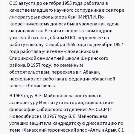
С 15 августа до октября 1955 года работала в
качестве младшего научного сотрудника в секторе
литературы и фольклора ХакНИИЯЛИ. По
клеветническому доносу была уволена как «дочь
националиста». В связи с недостатком кадров
учителей на селе, обком КПСС перевёл её на
работу в школу. С ноября 1955 года по декабрь 1957
года работала учителем-словесником в
Спиринской семилетней школе Ширинского
района. В 1957 году, по семейным
обстоятельствам, переехала в г. Абакан,
несколько лет работала в редакции областной
газеты «Ленин чолы».
В 1963 году В. Е. Майногашева поступила в
аспирантуру Института истории, филологии и
философии Сибирского отделения АН СССР (г.
Новосибирск). В 1967 году В. Е. Майногашева
успешно защитила кандидатскую диссертацию по
теме «Хакасский героический эпос «Алтын Арығ». С 1