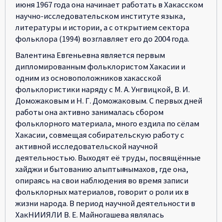
июня 1967 года она начинает работать в Хакасском
научно-исследовательском институте языка,
литературы и истории, а с открытием сектора
фольклора (1994) возглавляет его до 2004 года.
Валентина Евгеньевна является первым
дипломированным фольклористом Хакасии и
одним из основоположников хакасской
фольклористики наряду с М. А. Унгвицкой, В. И.
Доможаковым и Н. Г. Доможаковым. С первых дней
работы она активно занималась сбором
фольклорного материала, много ездила по сёлам
Хакасии, совмещая собирательскую работу с
активной исследовательской научной
деятельностью. Выходят её труды, посвящённые
хайджи и бытованию алыптығ нымахов, где она,
опираясь на свои наблюдения во время записи
фольклорных материалов, говорит о роли их в
жизни народа. В период научной деятельности в
ХакНИИЯЛИ В. Е. Майногашева являлась