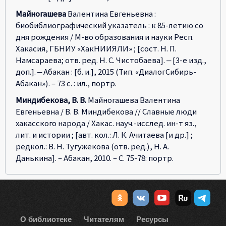
Майногашева
Валентина Евгеньевна :
биобиблиографический указатель : к 85-летию со
дня рождения / М-во образования и науки Респ.
Хакасия, ГБНИУ «ХакНИИЯЛИ» ; [сост. Н. П.
Намсараева; отв. ред. Н. С. Чистобаева]. ‒ [3-е изд.,
доп.]. ‒ Абакан : [б. и.], 2015 (Тип. «ДиалогСибирь-
Абакан»). – 73 с. : ил., портр.
Миндибекова, В. В.
Майногашева Валентина
Евгеньевна / В. В. Миндибекова // Славные люди
хакасского народа / Хакас. науч.-исслед. ин-т яз.,
лит. и истории ; [авт. кол.: Л. К. Ачитаева [и др.] ;
редкол.: В. Н. Тугужекова (отв. ред.), Н. А.
Данькина]. – Абакан, 2010. – С. 75-78: портр.
О библиотеке
Читателям
Ресурсы