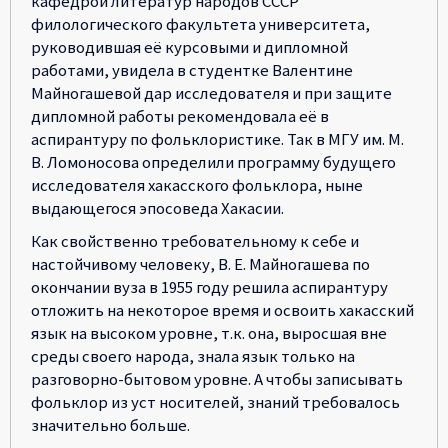
кафедрой литератур народов СССР
филологического факультета университета,
руководившая её курсовыми и дипломной
работами, увидела в студентке Валентине
Майногашевой дар исследователя и при защите
дипломной работы рекомендовала её в
аспирантуру по фольклористике. Так в МГУ им. М.
В. Ломоносова определили программу будущего
исследователя хакасского фольклора, ныне
выдающегося эпосоведа Хакасии.
Как свойственно требовательному к себе и
настойчивому человеку, В. Е. Майногашева по
окончании вуза в 1955 году решила аспирантуру
отложить на некоторое время и освоить хакасский
язык на высоком уровне, т.к. она, выросшая вне
среды своего народа, знала язык только на
разговорно-бытовом уровне. А чтобы записывать
фольклор из уст носителей, знаний требовалось
значительно больше.