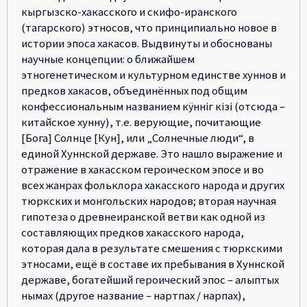
кыргызско-хакасского и скифо-иранского
(тагарского) этносов, что принципиально новое в
истории эпоса хакасов. Выдвинуты и обоснованы
научные концепции: о ближайшем
этногенетическом и культурном единстве хуннов и
предков хакасов, объединённых под общим
конфессиональным названием кÿннiг кiзi (отсюда –
китайское хунну), т.е. верующие, почитающие
[Бога] Солнце [Кун], или „Солнечные люди“, в
единой Хуннской державе. Это нашло выражение и
отражение в хакасском героическом эпосе и во
всех жанрах фольклора хакасского народа и других
тюркских и монгольских народов; вторая научная
гипотеза о древнеиранской ветви как одной из
составляющих предков хакасского народа,
которая дала в результате смешения с тюркскими
этносами, ещё в составе их пребывания в Хуннской
державе, богатейший героический эпос – алыптых
нымах (другое название – нартпах / нарпах),