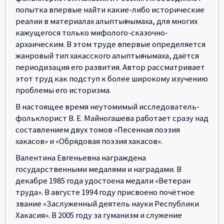
попытка впервые найти какие-либо исторические
реалии в материалах алыптығ нымаха, для многих
кажущегося только мифолого-сказочно-
архаическим. В этом труде впервые определяется
жанровый тип хакасского алыптығ нымаха, даётся
периодизация его развития. Автор рассматривает
этот труд как подступ к более широкому изучению
проблемы его историзма.
В настоящее время неутомимый исследователь-
фольклорист В. Е. Майногашева работает сразу над
составлением двух томов «Песенная поэзия
хакасов» и «Обрядовая поэзия хакасов».
Валентина Евгеньевна награждена
государственными медалями и наградами. В
декабре 1985 года удостоена медали «Ветеран
труда». В августе 1994 году присвоено почётное
звание «Заслуженный деятель науки Республики
Хакасия». В 2005 году за гуманизм и служение