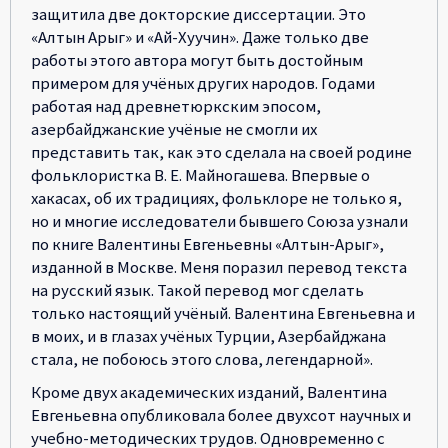
защитила две докторские диссертации. Это
«Алтын Арыг» и «Ай-Хуучин». Даже только две
работы этого автора могут быть достойным
примером для учёных других народов. Годами
работая над древнетюркским эпосом,
азербайджанские учёные не смогли их
представить так, как это сделала на своей родине
фольклористка В. Е. Майногашева. Впервые о
хакасах, об их традициях, фольклоре не только я,
но и многие исследователи бывшего Союза узнали
по книге Валентины Евгеньевны «Алтын-Арыг»,
изданной в Москве. Меня поразил перевод текста
на русский язык. Такой перевод мог сделать
только настоящий учёный. Валентина Евгеньевна и
в моих, и в глазах учёных Турции, Азербайджана
стала, не побоюсь этого слова, легендарной».
Кроме двух академических изданий, Валентина
Евгеньевна опубликовала более двухсот научных и
учебно-методических трудов. Одновременно с