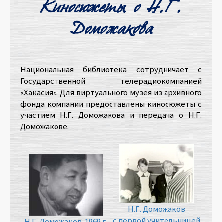
Киносюжеты о Н.Г.
Доможакова
Национальная библиотека сотрудничает с
Государственной телерадиокомпанией
«Хакасия». Для виртуального музея из архивного
фонда компании предоставлены киносюжеты с
участием Н.Г. Доможакова и передача о Н.Г.
Доможакове.
Н.Г. Доможаков
с первой учительницей
Н.Г. Доможаков. 1969 г.