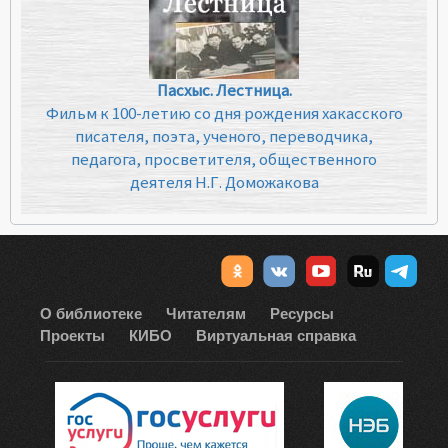
Пасхыс. Лестница.
Фильм к 100-летию со дня рождения хакасского
писателя, поэта, ученого, переводчика,
педагога, просветителя, общественного
деятеля Н.Г. Доможакова
О библиотеке
Читателям
Ресурсы
Проекты
КИБО
Виртуальная справка